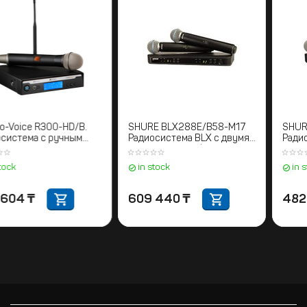
Electro-Voice R300-HD/B.
SHURE BLX288E/B58-M17
Радиосистема с ручным
Радиосистема BLX с двумя
передатчиком
ручными микрофонами
BETA58. 662-686 МГц
in stock
in stock
298 604
₸
609 440
₸