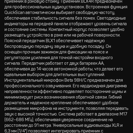
приёмник в рэковую стойку. Приёмник BLX4R предназначен
для профессиональных аудиоустановок. Встроенная функция
QuickScan автоматически выбирает свободную частоту,
обеспечивая стабильность сигнала без помех. Светодиодные
индикаторы на передней панели отображают уровень сигнала
и состояние системы. Компактный корпус позволяет удобно
размещать устройство в рэке или на рабочей поверхности.
Поясной передатчик BLX1 обеспечивает надёжную
беспроводную передачу звука и удобную посадку. Он
оснащён прочным зажимом для фиксации на поясе и
регулятором усиления для точной настройки входного
сигнала. Передатчик работает от двух батареек AA,
обеспечивая до 14 часов автономной работы, что делает его
идеальным выбором для длительных выступлений.
Инструментальный микрофон Beta 98H/C предназначен для
профессионального озвучивания. Его кардиоидная диаграмма
направленности эффективно подавляет посторонние шумы и
минимизирует риск возникновения обратной связи. Гибкий
держатель и надёжное крепление обеспечивают удобное
размещение микрофона на инструменте, позволяя передавать
звук с высокой точностью. Система работает в диапазоне M17
(662–686 МГц), обеспечивая уверенное соединение на
расстоянии до 91 метра. Универсальные аудиовыходы XLR и
6,3 мм (1/4") позволяют интегрировать приёмник с