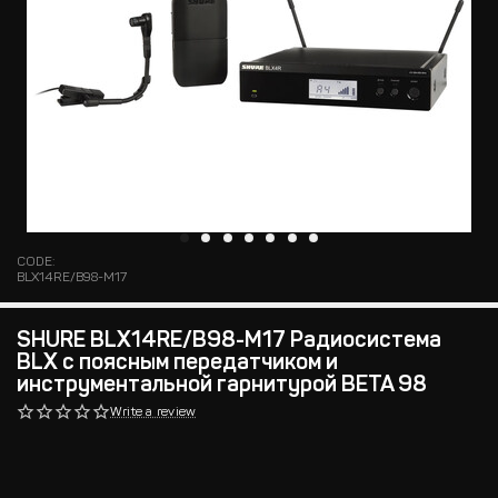
CODE:
BLX14RE/B98-M17
SHURE BLX14RE/B98-M17 Радиосистема
BLX с поясным передатчиком и
инструментальной гарнитурой BETA 98
Write a review