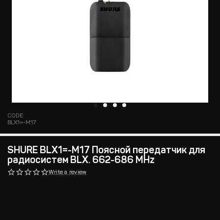
CODE:
BLX1=-M17
SHURE BLX1=-M17 Поясной передатчик для
радиосистем BLX. 662-686 MHz
Write a review