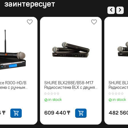
заинтересует
lectro-Voice R300-HD/B.
SHURE BLX288E/B58-M17
адиосистема с ручным
Радиосистема BLX с двумя
Р
ередатчиком
ручными микрофонами
BETA58. 662-686 МГц
in stock
in stock
298 604
₸
609 440
₸