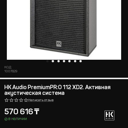
КОД:
1007829
HK Audio PremiumPR:O 112 XD2. Активная
акустическая система
Написать отзыв
570 616
₸
в наличии