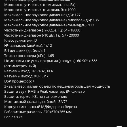
Мощность усилителя (номинальная, Вт): -
Мощность усилителя (пиковая, Вт): 1000
Максимальное звуковое давление (дБ): 127
Максимальное звуковое давление (пиковое) (дБ): 135
Максимальное звуковое давление (сумма)(дБ): 137
Частотный диапазон (+/-3 дБ), Гц: 64 - 18000
Частотный диапазон (-10 дБ), Гц: 57 - 20000
Класс усилителя: D
НЧ динамик (дюймы): 1x12
ВЧ динамик (дюймы): 1
Точка кроссовера (кГц): 1.65
Номинальные углы покрытия (градусы): 60-90° x 55°
(асимметричный)
Разъемы вход: TRS 1/4", XLR
Разъемы выход: XLR Link
DSP процессор: +
Эквалайзер: малый объем помещения/большая мощность
Защита звук: RMS и Peak лимитер, ВЧ-фильтр
Защита: термо, КЗ, по напряжению
Монтажный стакан: двойной - 3°/7°
Корпус: смешанный МДФ/дерево береза
Габаритные размеры 370x670x365 мм
Вес 23.9 кг