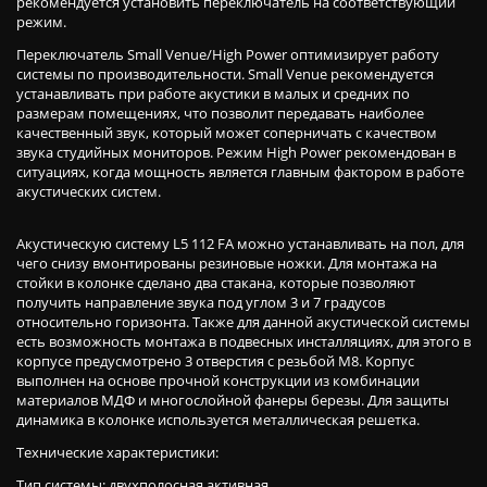
рекомендуется установить переключатель на соответствующий
режим.
Переключатель Small Venue/High Power оптимизирует работу
системы по производительности. Small Venue рекомендуется
устанавливать при работе акустики в малых и средних по
размерам помещениях, что позволит передавать наиболее
качественный звук, который может соперничать с качеством
звука студийных мониторов. Режим High Power рекомендован в
ситуациях, когда мощность является главным фактором в работе
акустических систем.
Акустическую систему L5 112 FA можно устанавливать на пол, для
чего снизу вмонтированы резиновые ножки. Для монтажа на
стойки в колонке сделано два стакана, которые позволяют
получить направление звука под углом 3 и 7 градусов
относительно горизонта. Также для данной акустической системы
есть возможность монтажа в подвесных инсталляциях, для этого в
корпусе предусмотрено 3 отверстия с резьбой M8. Корпус
выполнен на основе прочной конструкции из комбинации
материалов МДФ и многослойной фанеры березы. Для защиты
динамика в колонке используется металлическая решетка.
Технические характеристики:
Тип системы: двухполосная активная