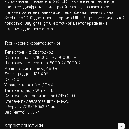
источника до показателя > 85 CRI. Так же в комплекте идет
ирисовая диафрагма, фильтр лайт фрост, вращающаяся
призма и запатентованная система обезжиривания линз.
SolaFrame 1000 доступен в версиях Ultra Bright с максимальной
яркостью, Daylight High CRI с точной цветопередачей в
условиях дневного света.
Технические характеристики:
Тип источника Светодиод
Световой поток, 16000 лм / 20000 лм
Цветовая температура, 6000 K / 7000 K
Мощность источника, 480 Вт
Zoom, градусы 12°-40°
CRI > 90
Управление Art-Net / DMX
Тип светодиода White LED
Cистема смешения цветов CMY+CTO
Степень пылевлагозащиты IP IP20
Габариты 726×460×324 мм
Вес (нетто), 31.3 кг
Характеристики