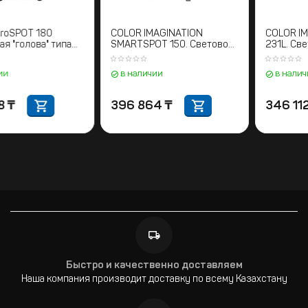
STAGE4 broSPOT 180
COLOR IMAGINATION
Поворотная "голова" типа
SMARTSPOT 150. Световой
SPOT / LED
прибор с полным
движением
в наличии
в наличии
538 268
₸
396 864
₸
Быстро и качественно доставляем
Наша компания производит доставку по всему Казахстану