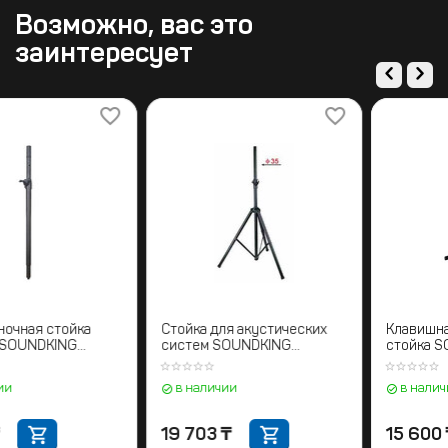
Возможно, вас это
заинтересует
Межколоночная стойка
Стойка для акустических
"саб-топ" SOUNDKING
систем SOUNDKING
SB075
DB009В
в наличии
в наличии
7 395
₸
19 703
₸