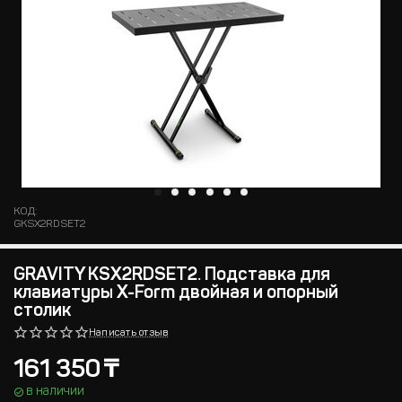
КОД:
GKSX2RDSET2
GRAVITY KSX2RDSET2. Подставка для
клавиатуры X-Form двойная и опорный
столик
Написать отзыв
161 350
₸
в наличии