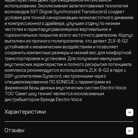
характеристики даже при ежедневном интенсивном
использовании. Эксклюзивная запатентованная технология
волноводов SST (Signal Synchronized Transducers) создает
условия для точной синхронизации низкочастотного динамика
и компрессионного драйвера, улучшая отдачу по низким
частотам и гарантируя равномерное вертикальное и
горизонтальное покрытие всего частотного диапазона. Корпус
выполнен из прочного полипропилена, что делает ZLX-8-G2
устойчивой к механическим воздействиям и позволяет
сохранить компактные размеры и низкий вес для комфортной
транспортировки и установки. Для получения наилучших
акустических характеристик и полного раскрытия потенциала
комплекса рекомендуется использовать ZLX-8-G2 в паре с
DSP-усилителями Dynacord, настроенными через
специализированное ПО SONICUE с параметрами из
фирменной базы данных акустических систем Electro-Voice.
ТОО 'Самат шоу техник' является эксклюзивным
дистрибьютором бренда Electro-Voice.
Характеристики
Отзывы