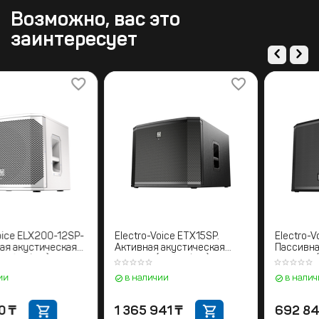
Возможно, вас это
заинтересует
Electro-Voice ELX200-12SP-
Electro-Voice ETX15SP.
W. Активная акустическая
Активная акустическая
система (Сабвуфер)
система (Сабвуфер)
в наличии
в наличии
682 590
₸
1 365 941
₸