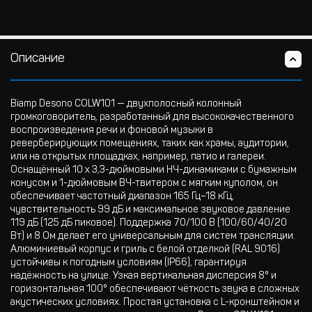
Описание
Biamp Desono COLW101 — двухполосный колонный
громкоговоритель, разработанный для высококачественного
воспроизведения речи и фоновой музыки в
реверберирующих помещениях, таких как храмы, аудитории,
или на открытых площадках, например, патио и галереи.
Оснащённый 10 x 3,3-дюймовыми НЧ-динамиками с бумажным
конусом и 1-дюймовым ВЧ-твитером с мягким куполом, он
обеспечивает частотный диапазон 165 Гц–18 кГц,
чувствительность 99 дБ и максимальное звуковое давление
119 дБ (125 дБ пиковое). Поддержка 70/100 В (100/60/40/20
Вт) и 8 Ом делает его универсальным для систем трансляции.
Алюминиевый корпус и гриль с белой отделкой (RAL 9016)
устойчивы к погодным условиям (IP66), гарантируя
надёжность на улице. Узкая вертикальная дисперсия 8° и
горизонтальная 100° обеспечивают чёткость звука в сложных
акустических условиях. Простая установка с L-кронштейном и