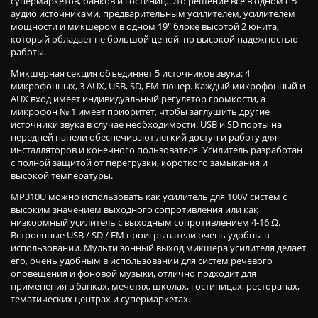
супермаркетов, банков и гостиниц. Это решение все в одном с 5
аудио источниками, предварительным усилителем, усилителем
мощности и микшером в одном 19" блоке высотой 2 юнита,
который обладает не большой ценой, но высокой надежностью
работы.
Микшерная секция объединяет 5 источников звука: 4
микрофонных, 3 AUX, USB, SD, FM-тюнер. Каждый микрофонный и
AUX вход имеет индивидуальный регулятор громкости, а
микрофон № 1 имеет приоритет, чтобы заглушить другие
источники звука в случае необходимости. USB и SD порты на
передней панели обеспечивают легкий доступ и работу для
инсталляторов и конечного пользователя. Усилитель разработан
с полной защитой от перегрузки, короткого замыкания и
высокой температуры.
MP310U можно использовать как усилитель для 100V систем с
высоким значением выходного сопротивления или как
низкоомный усилитель с выходным сопротивлением 4-16 Ω.
Встроенные USB / SD / FM проигрыватели очень удобны в
использовании. Мульти зонный выход микшера усилителя делает
его, очень удобным в использовании для систем речевого
оповещения и фоновой музыки, отлично подходит для
применения в банках, мечетях, школах, гостиницах, ресторанах,
тематических центрах и супермаркетах.