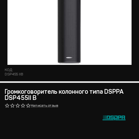
КОД:
DSP455 IIB
Громкоговоритель колонного типа DSPPA
DSP455II В
Написать отзыв