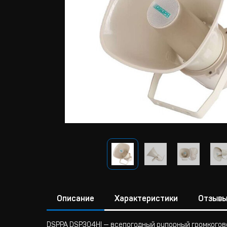
Описание
Характеристики
Отзыв
DSPPA DSP304HI — всепогодный рупорный громкогов