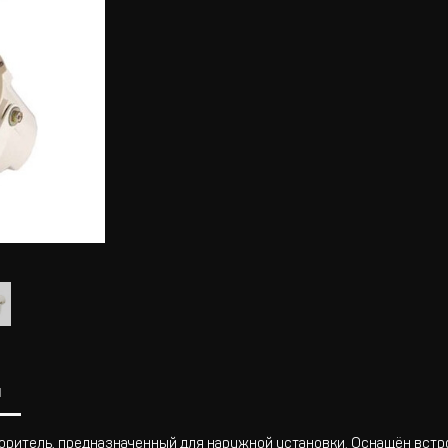
ы
оритель, предназначенный для наружной установки. Оснащён вст