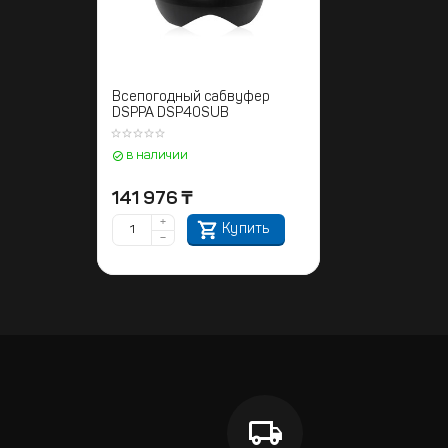
Всепогодный сабвуфер
DSPPA DSP40SUB
в наличии
141 976
₸
+
Купить
−