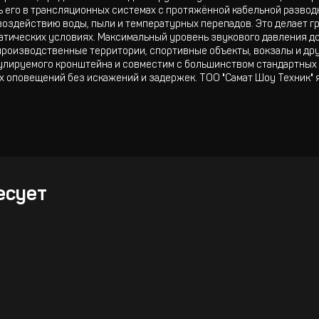
ть его в трансляционных системах с протяжённой кабельной развод
 воздействию воды, пыли и температурных перепадов. Это делает 
атических условиях. Максимальный уровень звукового давления до
 производственные территории, спортивные объекты, вокзалы и др
улируемого кронштейна и совместим с большинством стандартных
х оповещений без искажений и задержек. ТОО "Самат Шоу Техник"
есует