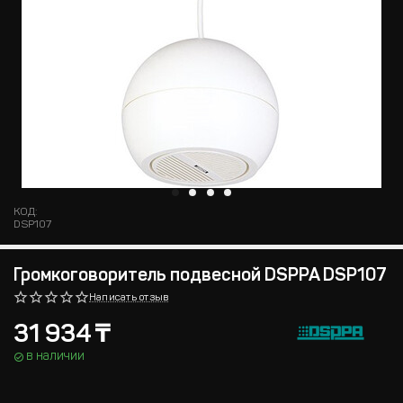
КОД:
DSP107
Громкоговоритель подвесной DSPPA DSP107
Написать отзыв
31 934
₸
в наличии