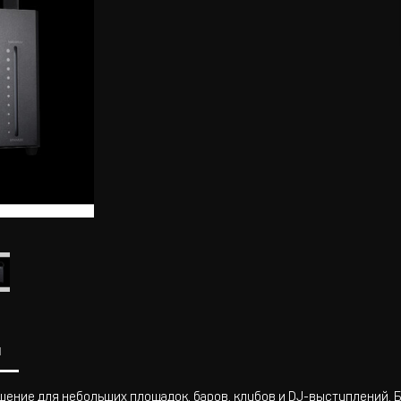
ы
ешение для небольших площадок, баров, клубов и DJ-выступлений