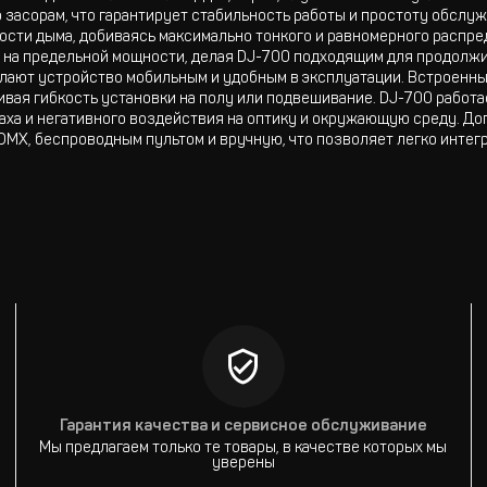
 засорам, что гарантирует стабильность работы и простоту обслу
ности дыма, добиваясь максимально тонкого и равномерного распр
ты на предельной мощности, делая DJ-700 подходящим для продолж
делают устройство мобильным и удобным в эксплуатации. Встроен
ивая гибкость установки на полу или подвешивание. DJ-700 работа
аха и негативного воздействия на оптику и окружающую среду. 
MX, беспроводным пультом и вручную, что позволяет легко инте
Гарантия качества и сервисное обслуживание
Мы предлагаем только те товары, в качестве которых мы
уверены