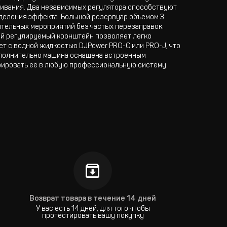
живания. Два независимых регулятора способствуют
еделения эффекта. Большой резервуар объемом 3
ительных мероприятий без частых перезаправок.
ный регулируемый кронштейн позволяет легко
ет с водной жидкостью DJPower PRO-C или PRO-J, что
Дополнительно машина оснащена встроенным
грировать её в любую профессиональную систему
Возврат товара в течение 14 дней
У вас есть 14 дней, для того чтобы
протестировать вашу покупку