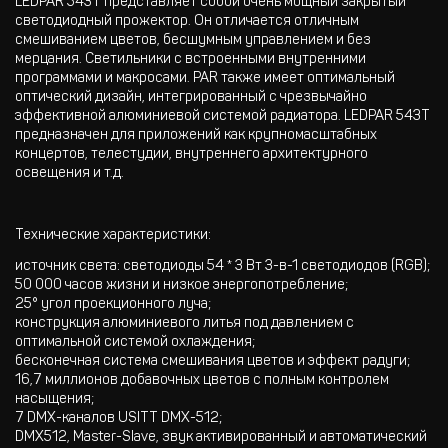
LEDPAR 543T представляет собой очень мощный закрытый
светодиодный прожектор. Он отличается отличным
смешиванием цветов, бесшумным управлением и без
мерцания. Светильники с встроенными внутренними
программами и макросами. PAR также имеет оптимальный
оптический дизайн, интегрированный с чрезвычайно
эффективной алюминиевой системой радиатора. LEDPAR 543T
предназначен для приложений как крупномасштабных
концертов, телестудии, внутреннего архитектурного
освещения и т.д.
Технические характеристики:
источник света: светодиоды 54 * 3 Вт 3-в-1 светодиодов (RGB);
50 000 часов жизни и низкое энергопотребление;
25° угол проекционного луча;
конструкция алюминиевого литья под давлением с
оптимальной системой охлаждения;
бесконечная система смешивания цветов и эффект радуги;
16,7 миллионов добавочных цветов с полным контролем
насыщения;
7 DMX-каналов USITT DMX-512;
DMX512, Master-Slave, звук активированный и автоматический