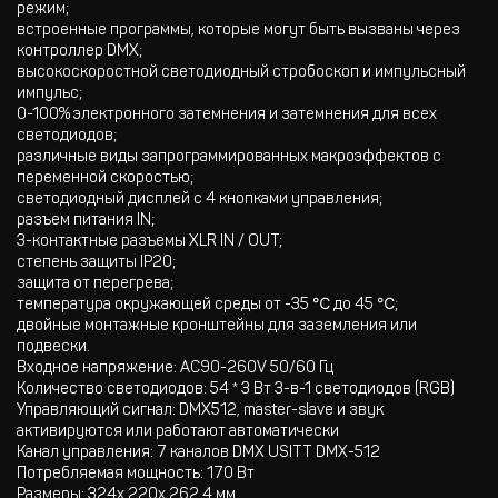
режим;
встроенные программы, которые могут быть вызваны через
контроллер DMX;
высокоскоростной светодиодный стробоскоп и импульсный
импульс;
0-100% электронного затемнения и затемнения для всех
светодиодов;
различные виды запрограммированных макроэффектов с
переменной скоростью;
светодиодный дисплей с 4 кнопками управления;
разъем питания IN;
3-контактные разъемы XLR IN / OUT;
степень защиты IP20;
защита от перегрева;
температура окружающей среды от -35 ℃ до 45 ℃;
двойные монтажные кронштейны для заземления или
подвески.
Входное напряжение: AC90-260V 50/60 Гц
Количество светодиодов: 54 * 3 Вт 3-в-1 светодиодов (RGB)
Управляющий сигнал: DMX512, master-slave и звук
активируются или работают автоматически
Канал управления: 7 каналов DMX USITT DMX-512
Потребляемая мощность: 170 Вт
Размеры: 324х 220х 262,4 мм