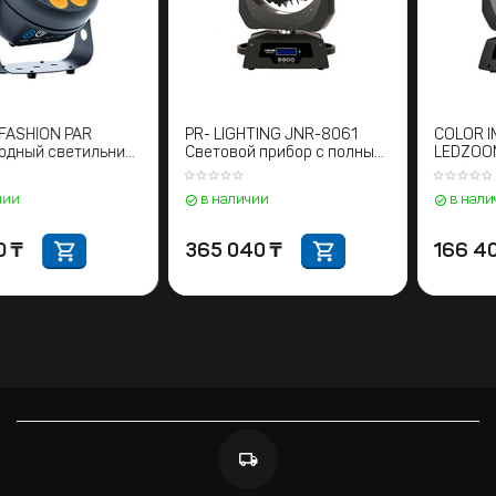
STAGE4 FASHION PAR
PR- LIGHTING JNR-8061
Светодиодный светильник
Световой прибор с полным
LED PAR
движением
в наличии
в наличии
131 040
₸
365 040
₸