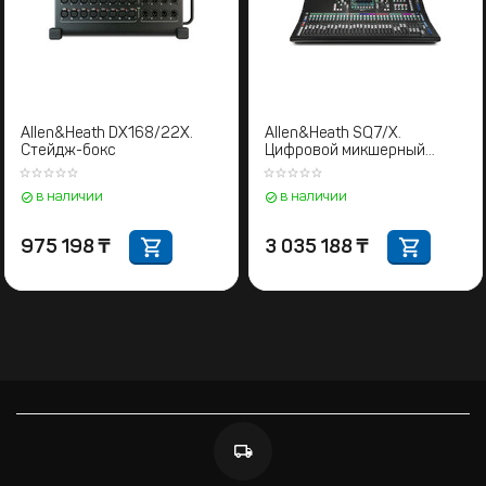
Allen&Heath DX168/22X.
Allen&Heath SQ7/X.
Стейдж-бокс
Цифровой микшерный
пульт
в наличии
в наличии
975 198
₸
3 035 188
₸