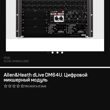
КОД:
DLIVE-DM64U/22X
Allen&Heath dLive DM64U. Цифровой
микшерный модуль
Написать отзыв