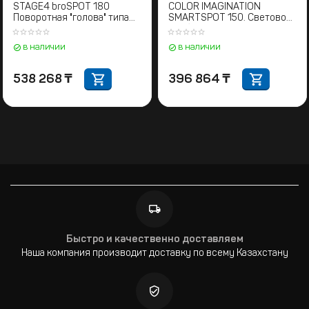
STAGE4 broSPOT 180
COLOR IMAGINATION
Поворотная "голова" типа
SMARTSPOT 150. Световой
SPOT / LED
прибор с полным
движением
в наличии
в наличии
538 268
₸
396 864
₸
Быстро и качественно доставляем
Наша компания производит доставку по всему Казахстану