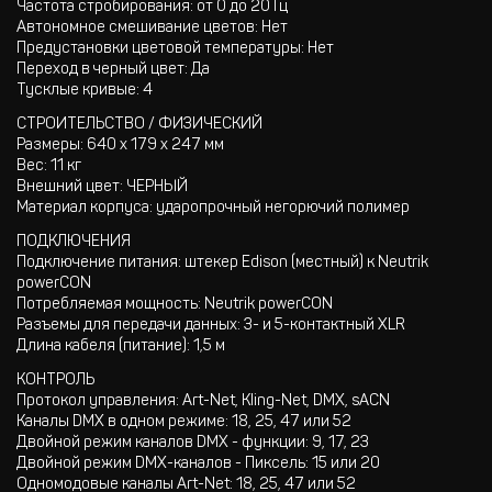
Частота стробирования: от 0 до 20 Гц
Автономное смешивание цветов: Нет
Предустановки цветовой температуры: Нет
Переход в черный цвет: Да
Тусклые кривые: 4
СТРОИТЕЛЬСТВО / ФИЗИЧЕСКИЙ
Размеры: 640 x 179 x 247 мм
Вес: 11 кг
Внешний цвет: ЧЕРНЫЙ
Материал корпуса: ударопрочный негорючий полимер
ПОДКЛЮЧЕНИЯ
Подключение питания: штекер Edison (местный) к Neutrik
powerCON
Потребляемая мощность: Neutrik powerCON
Разъемы для передачи данных: 3- и 5-контактный XLR
Длина кабеля (питание): 1,5 м
КОНТРОЛЬ
Протокол управления: Art-Net, Kling-Net, DMX, sACN
Каналы DMX в одном режиме: 18, 25, 47 или 52
Двойной режим каналов DMX - функции: 9, 17, 23
Двойной режим DMX-каналов - Пиксель: 15 или 20
Одномодовые каналы Art-Net: 18, 25, 47 или 52