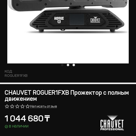
КОД:
ROGUER1FXB
CHAUVET ROGUER1FXB Прожектор с полным
движением
Написать отзыв
1 044 680
₸
в наличии