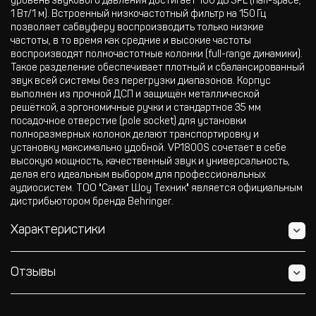
уровень звукового давления достигает 100 дБ SPL (half-space,
1 Вт/1 м). Встроенный низкочастотный фильтр на 150 Гц
позволяет сабвуферу воспроизводить только низкие
частоты, в то время как средние и высокие частоты
воспроизводят полночастотные колонки (full-range динамики).
Такое разделение обеспечивает плотный и сбалансированный
звук всей системы без перегрузки диапазонов. Корпус
выполнен из прочной ДСП и защищён металлической
решёткой, а эргономичные ручки и стандартное 35 мм
посадочное отверстие (pole socket) для установки
полноразмерных колонок делают транспортировку и
установку максимально удобной. VP1800S сочетает в себе
высокую мощность, качественный звук и универсальность,
делая его идеальным выбором для профессиональных
аудиосистем. ТОО "Самат Шоу Техник" является официальным
дистрибьютором бренда Behringer.
Характеристики
Отзывы