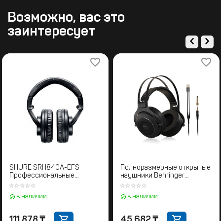
Возможно, вас это
заинтересует
SHURE SRH840A-EFS
Полноразмерные открытые
Профессиональные
наушники Behringer
мониторные наушники
OMEGA_000
закрытого типа
в наличии
в наличии
111 878
₸
45 682
₸