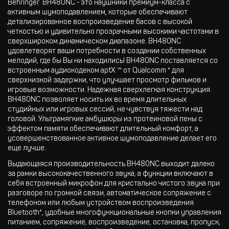
Behringer BH480NC - это наушники премиум-класса с
активным шумоподавлением, которые обеспечивают
детализированное воспроизведение басов с высокой
четкостью и удивительно прозрачными высокими частотами в
сверхшироком динамическом диапазоне. BH480NC
удовлетворят ваши потребности в создании собственных
мелодий, где бы Вы ни находились! BH480NC поставляется со
встроенным аудиокодеком aptX ™ от Qualcomm * для
сверхнизкой задержки, что улучшает просмотр фильмов и
игровые возможности. Надежная сверхлегкая конструкция
BH480NC позволяет носить их во время длительных
студийных или игровых сессий, не чувствуя тяжести над
головой. Ультрамягкие амбушюры из протеиновой пены с
эффектом памяти обеспечивают длительный комфорт, а
усовершенствованное активное шумоподавление делает его
еще лучше.
Выдающаяся производительность BH480NC выходит далеко
за рамки высококачественного звука, а функции включают в
себя встроенный микрофон для кристально чистого звука при
разговоре по громкой связи, автоматическое сопряжение с
телефоном или любым устройством воспроизведения
Bluetooth*, удобные многофункциональные кнопки управления
питанием, сопряжение, воспроизведение, остановка, пропуск,