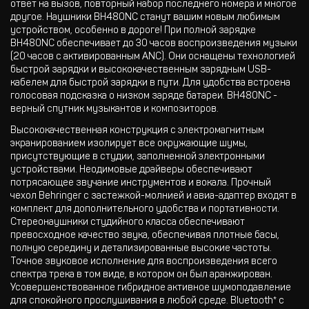
ответ на вызов, повторный набор последнего номера и многое
другое. Наушники BH480NC станут вашим новым любимым
устройством, особенно в дороге! При полной зарядке
BH480NC обеспечивает до 30 часов воспроизведения музыки
(20 часов с активированным ANC). Они оснащены технологией
быстрой зарядки и высококачественным зарядным USB-
кабелем для быстрой зарядки в пути. Для удобства встроена
голосовая подсказка о низком заряде батареи. BH480NC -
верный спутник музыкантов и композиторов.
Высококачественная конструкция с электромагнитным
экранированием изолирует все окружающие шумы,
присутствующие в студии, заполненной электронными
устройствами. Неодимовые драйверы обеспечивают
потрясающее звучание инструментов и вокала. Прочный
чехол Behringer с застежкой-молнией и авиа-адаптер входят в
комплект для дополнительного удобства и портативности.
Стереонаушники студийного класса обеспечивают
превосходное качество звука, обеспечивая плотные басы,
полную середину и детализированные высокие частоты.
Точное звуковое исполнение для воспроизведения всего
спектра трека в том виде, в котором он был аранжирован.
Усовершенствованное гибридное активное шумоподавление
для спокойного прослушивания в любой среде. Bluetooth* с