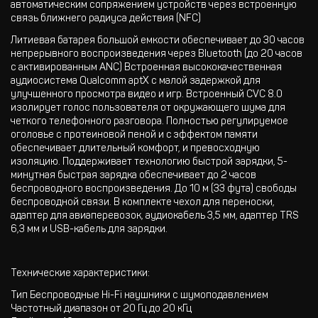
автоматическим сопряжением устройств через встроенную
связь ближнего радиуса действия (NFC)
Литиевая батарея большой емкости обеспечивает до 30 часов
непрерывного воспроизведения через Bluetooth (до 20 часов
с активированным ANC) Встроенная высококачественная
аудиосистема Qualcomm aptX с малой задержкой для
улучшенного просмотра видео и игр. Встроенный CVC 8.0
изолирует голос пользователя от окружающего шума для
четкого телефонного разговора. Полностью регулируемое
оголовье с протеиновой пеной и с эффектом памяти
обеспечивает длительный комфорт, и превосходную
изоляцию. Поддерживает технологию быстрой зарядки, 5-
минутная быстрая зарядка обеспечивает до 2 часов
беспроводного воспроизведения. До 10 м (33 фута) свободы
беспроводной связи. В комплекте чехол для переноски,
адаптер для авиаперевозок, аудиокабель 3,5 мм, адаптер TRS
6,3 мм и USB-кабель для зарядки.
Технические характеристики:
Тип Беспроводные Hi-Fi наушники с шумоподавлением
Частотный диапазон от 20 Гц до 20 кГц