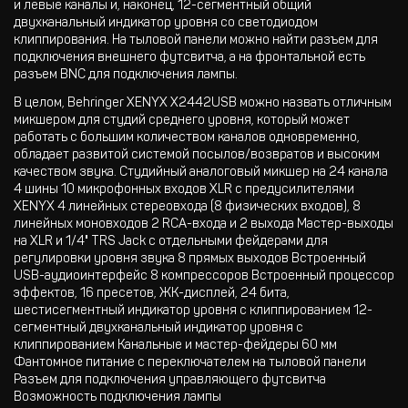
и левые каналы и, наконец, 12-сегментный общий
двухканальный индикатор уровня со светодиодом
клиппирования. На тыловой панели можно найти разъем для
подключения внешнего футсвитча, а на фронтальной есть
разъем BNC для подключения лампы.
В целом, Behringer XENYX X2442USB можно назвать отличным
микшером для студий среднего уровня, который может
работать с большим количеством каналов одновременно,
обладает развитой системой посылов/возвратов и высоким
качеством звука. Студийный аналоговый микшер на 24 канала
4 шины 10 микрофонных входов XLR с предусилителями
XENYX 4 линейных стереовхода (8 физических входов), 8
линейных моновходов 2 RCA-входа и 2 выхода Мастер-выходы
на XLR и 1/4" TRS Jack с отдельными фейдерами для
регулировки уровня звука 8 прямых выходов Встроенный
USB-аудиоинтерфейс 8 компрессоров Встроенный процессор
эффектов, 16 пресетов, ЖК-дисплей, 24 бита,
шестисегментный индикатор уровня с клиппированием 12-
сегментный двухканальный индикатор уровня с
клиппированием Канальные и мастер-фейдеры 60 мм
Фантомное питание с переключателем на тыловой панели
Разъем для подключения управляющего футсвитча
Возможность подключения лампы