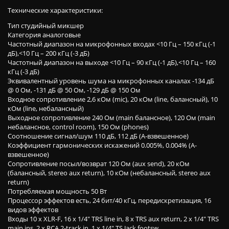
Технические характеристики:
Тип студийный микшер
Категория аналоговые
Частотный диапазон на микрофонных входах <10 Гц – 150 кГц (-1
дБ),<10 Гц – 200 кГц (-3 дБ)
Частотный диапазон на выходе <10 Гц – 90 кГц (-1 дБ),<10 Гц – 160
кГц (-3 дБ)
Эквивалентный уровень шума на микрофонных каналах -134 дБ
@ 0 Ом, -131 дБ @ 50 Ом, -129 дБ @ 150 Ом
Входное сопротивление 2,6 кОм (mic), 20 кОм (line, балансный), 10
кОм (line, небалансный)
Выходное сопротивление 240 Ом (main балансное), 120 Ом (main
небалансное, control room), 150 Ом (phones)
Соотношение сигнал/шум 110 дБ, 112 дБ (А-взвешенное)
Коэффициент гармонических искажений 0.005%, 0.004% (A-
взвешенное)
Сопротивление посыл/возврат 120 Ом (aux send), 20 кОм
(балансный, stereo aux return), 10 кОм (небалансный, stereo aux
return)
Потребляемая мощность 50 Вт
Процессор эффектов есть, 24 бит/40 кГц, передискретизация, 16
видов эффектов
Входы 10 x XLR-F, 16 x 1/4" TRS line in, 8 x TRS aux return, 2 х 1/4" TRS
main ins, 2 x RCA 2-track in, 1 x 1/4" TS Jack footsw