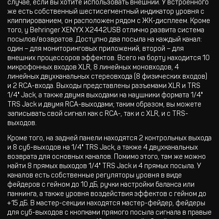
случае, если вы хотите использовать внешний. У встроенного
же есть собственный шестисегментный индикатор уровня с
клиппированием, он расположен рядом с ЖК-дисплеем. Кроме
того, у Behringer XENYX X2442USB отлично развита система
посылов/возвратов. Доступно два посыла на каждый канал:
один – для мониторинговых приложений, второй – для
внешних процессоров эффектов. Всего на борту находится 10
микрофонных входов XLR, 8 линейных моновходов, 4
линейных двухканальных стереовхода (8 физических входов)
и 2 RCA-входа. Выходы представлены разъемами XLR и TRS
1/4" Jack, а также двумя выходами на наушники формата 1/4"
TRS Jack и двумя RCA-выходами; таким образом, вы можете
записывать свой сигнал как с RCA-, так и с XLR, и с TRS-
выходов.
Кроме того, на задней панели находятся 2 контрольных выхода
и 8 суб-выходов на 1/4" TRS Jack, а также 4 двухканальных
возврата для основных каналов. Помимо этого, там же можно
найти 8 прямых выходов 1/4" TRS Jack и 4 прямых посыла. У
каналов есть собственные регуляторы уровня в виде
фейдеров с гейном до 10 дБ, ручки настройки баланса или
паннинга, а также уровня воздействия эффектов с гейном до
+15 дБ. В мастер-секции находятся мастер-фейдер, фейдеры
для суб-выходов с кнопками прямого посыла сигнала в правые