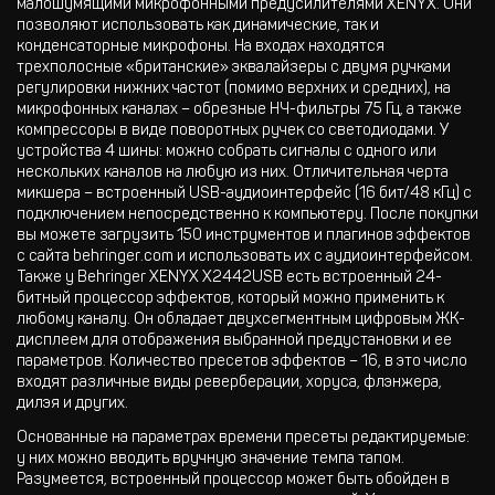
малошумящими микрофонными предусилителями XENYX. Они
позволяют использовать как динамические, так и
конденсаторные микрофоны. На входах находятся
трехполосные «британские» эквалайзеры с двумя ручками
регулировки нижних частот (помимо верхних и средних), на
микрофонных каналах – обрезные НЧ-фильтры 75 Гц, а также
компрессоры в виде поворотных ручек со светодиодами. У
устройства 4 шины: можно собрать сигналы с одного или
нескольких каналов на любую из них. Отличительная черта
микшера – встроенный USB-аудиоинтерфейс (16 бит/48 кГц) с
подключением непосредственно к компьютеру. После покупки
вы можете загрузить 150 инструментов и плагинов эффектов
с сайта behringer.com и использовать их с аудиоинтерфейсом.
Также у Behringer XENYX X2442USB есть встроенный 24-
битный процессор эффектов, который можно применить к
любому каналу. Он обладает двухсегментным цифровым ЖК-
дисплеем для отображения выбранной предустановки и ее
параметров. Количество пресетов эффектов – 16, в это число
входят различные виды реверберации, хоруса, флэнжера,
дилэя и других.
Основанные на параметрах времени пресеты редактируемые:
у них можно вводить вручную значение темпа тапом.
Разумеется, встроенный процессор может быть обойден в