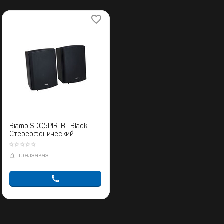
Biamp SDQ5PIR-BL Black.
Cтереофонический
комплект
громкоговорителей
предзаказ