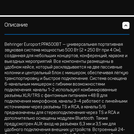
Описание
Behringer Europort PPA500BT — универсальная портативная
звуковая система мощностью 500 Вт (2 × 250 Вт при 4 Ом),
созданная для небольших концертов, конференций, караоке и
выездных мероприятий. Все компоненты размещены в
удобном кейсе, который раскладывается на две пассивные
колонки и центральный блок с микшером, обеспечивая лёгкую
транспортировку и быстрое подключение. Система оснащена
6-канальным микшером с гибкими возможностями
подключения: каналы 1–2 используют комбинированные
разъёмы XLR/TRS с фантомным питанием +48 В для
подключения микрофонов, каналы 3–4 работают с линейными
источниками через разъёмы TS и RCA, а каналы 5/6
предназначены для стереоподключения через TS и RCA и
дополнительно оснащены модулем Bluetooth. Также
предусмотрен AUX-вход на разъёмах 6,3 мм и 3,5 мм для
удобного подключения внешних устройств. Встроенный 24-