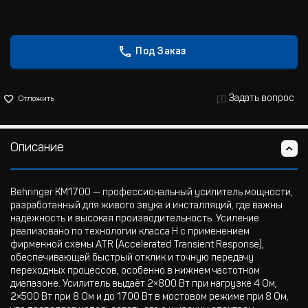
Под Заказ
Задать вопрос
Отложить
Описание
Behringer KM1700 — профессиональный усилитель мощности,
разработанный для живого звука и инсталляций, где важны
надёжность и высокая производительность. Усиление
реализовано по технологии класса H с применением
фирменной схемы ATR (Accelerated Transient Response),
обеспечивающей быстрый отклик и точную передачу
переходных процессов, особенно в нижнем частотном
диапазоне. Усилитель выдаёт 2×800 Вт при нагрузке 4 Ом,
2×500 Вт при 8 Ом и до 1700 Вт в мостовом режиме при 8 Ом,