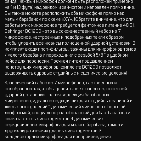
райда. Каждый микрофон должен быть расположен примерно
на 1 м (3 фута) над райдом и хай-хэтом и направлен прямо вниз.
Вы также можете расположить оба микрофона прямо над
малым барабаном по схеме «XY». (Обратите внимание, что для
работы этих микрофонов требуется фантомное питание 48 В).
Behringer BC1200 - это высококачественный набор из 7
микрофонов, настроенных и подобранных таким образом,
чтобы уловить все нюансы полноценной ударной установки. В
комплект входят поп-фильтры, зажимы для микрофонов томов
/ малого барабана и переходники с резьбой 5/8 ” в удобном
кейсе для переноски. Прочная литая под давлением
конструкция микрофонов комплекта BC1200 позволяет
выдерживать суровые студийные и сценические условия!
Классический набор из 7 микрофонов, настроенных и
подобранных так, чтобы уловить все нюансы полноценной
ударной установки Полная коллекция барабанных
микрофонов, идеально подходящих для студийных записей и
живых выступлений 1 динамический микрофон с большой
диафрагмой, специально разработанный для бас-барабана и
низкочастотных инструментов 4 динамических
перкуссионных микрофона для малого барабана, томов и
других акустических ударных инструментов 2
конденсаторных микрофона для воспроизведения