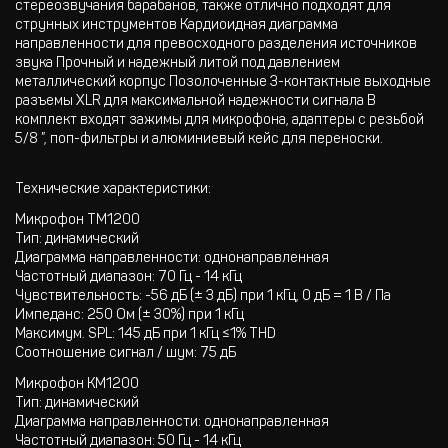
стереозвучания барабанов, также отлично подходят для
струнных инструментов Кардиоидная диаграмма
направленности для превосходного разделения источников
звука Прочный и надежный литой под давлением
металлический корпус Позолоченные 3-контактные выходные
разъемы XLR для максимальной надежности сигнала В
комплект входят зажимы для микрофона, адаптеры с резьбой
5/8 ”, поп-фильтры и алюминиевый кейс для переноски.
Технические характеристики:
Микрофон TM1200
Тип: динамический
Диаграмма направленности: однонаправленная
Частотный диапазон: 70 Гц - 14 кГц
Чувствительность: -56 дБ (± 3 дБ) при 1 кГц, 0 дБ = 1 В / Па
Импеданс: 250 Ом (± 30%) при 1 кГц
Максимум. SPL: 145 дБ при 1 кГц ≤1% THD
Соотношение сигнал / шум: 75 дБ
Микрофон KM1200
Тип: динамический
Диаграмма направленности: однонаправленная
Частотный диапазон: 50 Гц - 14 кГц