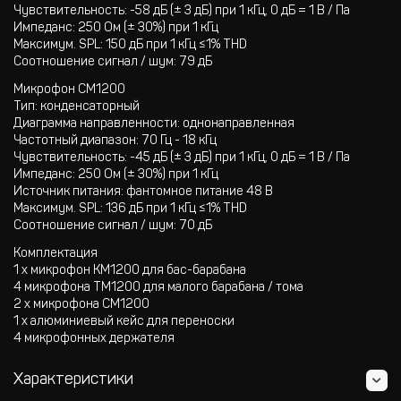
Чувствительность: -58 дБ (± 3 дБ) при 1 кГц, 0 дБ = 1 В / Па
Импеданс: 250 Ом (± 30%) при 1 кГц
Максимум. SPL: 150 дБ при 1 кГц ≤1% THD
Соотношение сигнал / шум: 79 дБ
Микрофон CM1200
Тип: конденсаторный
Диаграмма направленности: однонаправленная
Частотный диапазон: 70 Гц - 18 кГц
Чувствительность: -45 дБ (± 3 дБ) при 1 кГц, 0 дБ = 1 В / Па
Импеданс: 250 Ом (± 30%) при 1 кГц
Источник питания: фантомное питание 48 В
Максимум. SPL: 136 дБ при 1 кГц ≤1% THD
Соотношение сигнал / шум: 70 дБ
Комплектация
1 х микрофон KM1200 для бас-барабана
4 микрофона TM1200 для малого барабана / тома
2 х микрофона CM1200
1 х алюминиевый кейс для переноски
4 микрофонных держателя
Характеристики