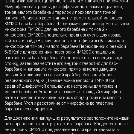
как для живых выступлений, так и для студийных приложений.
Микрофоны настроены для эффективного захвата ударных,
томов, малого барабана и тарелок и подходят для точной
записи с близкого расстояния. нструментальный микрофон
KM1200 для бас-барабана 4 - динамических инструментальных
микрофона TM1200 для малого барабана и томов 2 -
микрофона CM1200 специально предназначены для крэша,
хай-хэта и райда Высококлассные поп-фильтры Зажимы для
микрофонов томов / малого барабана Переходники с резьбой
5/8 Кейс для хранения и переноски KM1200 специально
настроен для бас-барабана. Установите его на специальную
стойку, затем разместите его внутри отверстия для бас-
барабана и направьте микрофон прямо на колотушку для
большей атаки или на дальний край барабана для более
резонансного звука. Динамические капсюли TM1200 со
средней диафрагмой специально настроены для томов и
малого барабана. Установите зажимы на каждый микрофон,
затем прикрепите каждый из них к обручу тома или малого
барабана. Угол и расстояние от микрофона до пластика
барабана регулируются.
Для достижения наилучших результатов расположите каждый
по направлению к центру пластика барабана. Конденсаторные
микрофоны CM1200 предназначены для крэша, хай-хэта и