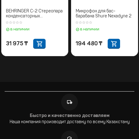
BEHRINGER C-2 Стереопара
Микрофон для бас-
конденсаторных
барабана Shure Nexadyne 2
микрофонов
в наличии
в наличии
31 975
₸
194 480
₸
Быстро и качественно доставляем
Наша компания производит доставку по всему Казахстану