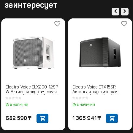
заинтересует
Electro-Voice ELX200-12SP-
Electro-Voice ETX15SP.
W. Активная акустическая
Активная акустическая
система (Сабвуфер)
система (Сабвуфер)
в наличии
в наличии
682 590
₸
1 365 941
₸