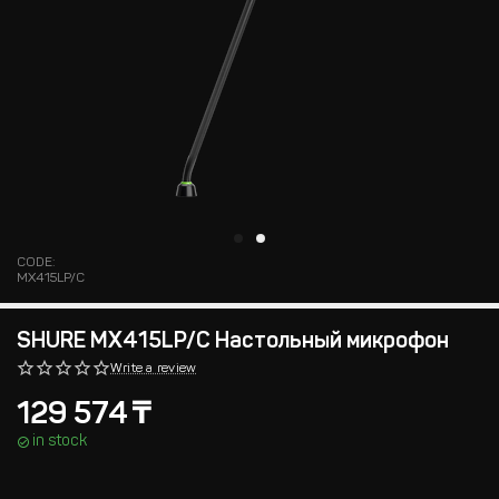
CODE:
MX415LP/C
SHURE MX415LP/C Настольный микрофон
Write a review
129 574
₸
in stock