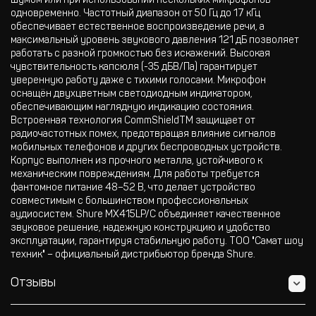
шумом или при использовании нескольких микрофонов
одновременно. Частотный диапазон от 50 Гц до 17 кГц
обеспечивает естественное воспроизведение речи, а
максимальный уровень звукового давления 121 дБ позволяет
работать с разной громкостью без искажений. Высокая
чувствительность капсюля (-35 дБВ/Па) гарантирует
уверенную работу даже с тихими голосами. Микрофон
оснащён двухцветным светодиодным индикатором,
обеспечивающим наглядную индикацию состояния.
Встроенная технология CommShieldTM защищает от
радиочастотных помех, предотвращая влияние сигналов
мобильных телефонов и других беспроводных устройств.
Корпус выполнен из прочного металла, устойчивого к
механическим повреждениям. Для работы требуется
фантомное питание 48–52 В, что делает устройство
совместимым с большинством профессиональных
аудиосистем. Shure MX415LP/C объединяет качественное
звуковое решение, надежную конструкцию и удобство
эксплуатации, гарантируя стабильную работу. ТОО "Самат шоу
техник" – официальный дистрибьютор бренда Shure.
Отзывы