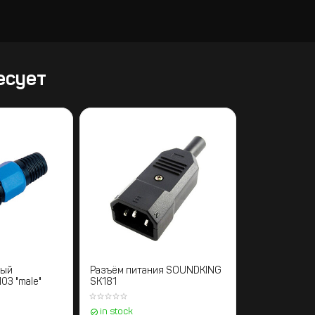
есует
ный
Разъём питания SOUNDKING
3 "male"
SK181
in stock