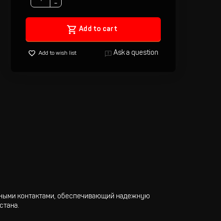
−
Add to cart
Ask a question
Add to wish list
анными контактами, обеспечивающий надежную
стана.