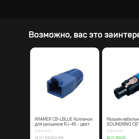
Возможно, вас это заинтер
KRAMER CB-LBLUE Колпачок
Разъём кабель
для разъемов RJ-45 - цвет
SOUNDKING CB10
синий
on backorder
in stock