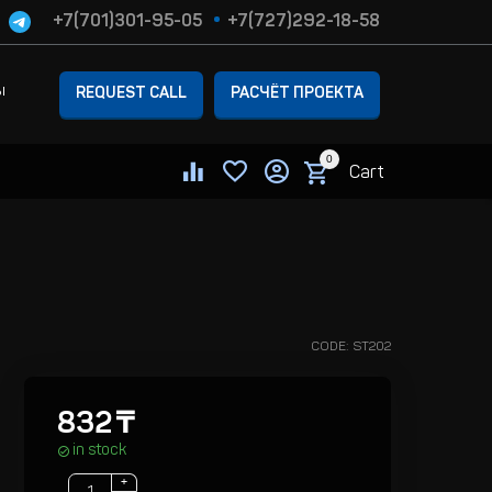
+7(701)301-95-05
+7(727)292-18-58
ы
REQUEST CALL
РАСЧЁТ ПРОЕКТА
0
Cart
CODE:
ST202
832
₸
in stock
+