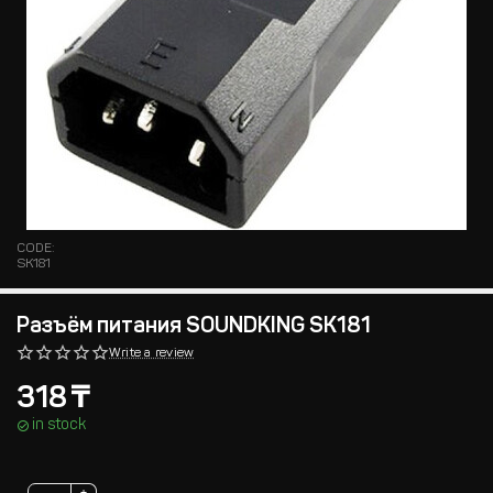
CODE:
SK181
Разъём питания SOUNDKING SK181
Write a review
318
₸
in stock
+