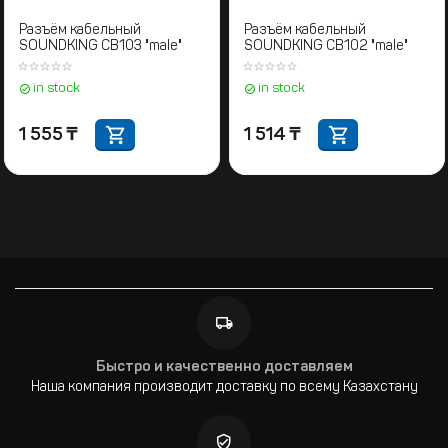
Разъём кабельный
Разъём кабельный
SOUNDKING CB103 "male"
SOUNDKING CB102 "male"
in stock
in stock
1 555
₸
1 514
₸
Быстро и качественно доставляем
Наша компания производит доставку по всему Казахстану