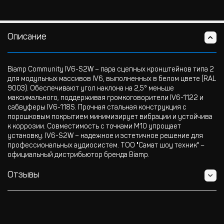
Описание
Biamp Community IV6-S2W – пара сцепных кронштейнов типа 2
для модульных массивов IV6, выполненных в белом цвете (RAL
9003). Обеспечивают угол наклона на 2,5° меньше
максимального, поддерживая громкоговорители IV6-1122 и
сабвуферы IV6-118S. Прочная стальная конструкция с
порошковым покрытием минимизирует вибрации и устойчива
к коррозии. Совместимость с точками M10 упрощает
установку. IV6-S2W – надежное и эстетичное решение для
профессиональных аудиосистем. ТОО "Самат шоу техник" –
официальный дистрибьютор бренда Biamp.
Отзывы