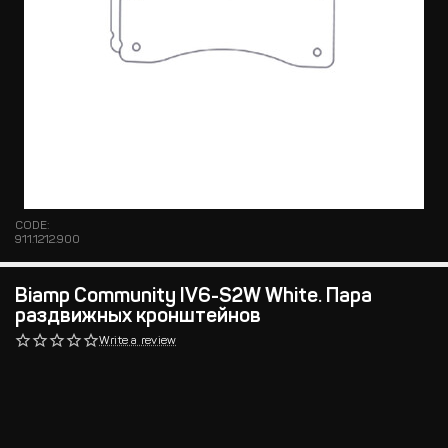
CODE:
911.1212.900
Biamp Community IV6-S2W White. Пара
раздвижных кронштейнов
Write a review