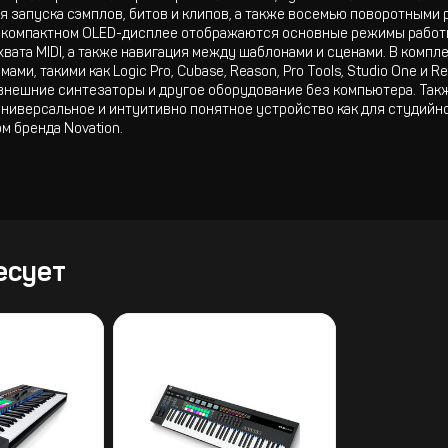
я запуска сэмплов, битов и клипов, а также восемью поворотными
 компактном OLED-дисплее отображаются основные режимы работы,
ата MIDI, а также навигация между шаблонами и сценами. В комплект
и, такими как Logic Pro, Cubase, Reason, Pro Tools, Studio One и 
внешние синтезаторы и другое оборудование без компьютера. Такж
ниверсальное и интуитивно понятное устройство как для студийно
 бренда Novation.
есует