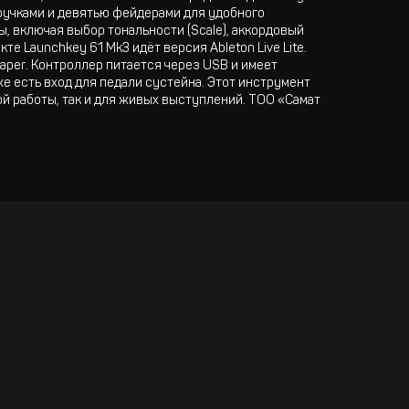
 ручками и девятью фейдерами для удобного
 включая выбор тональности (Scale), аккордовый
е Launchkey 61 Mk3 идёт версия Ableton Live Lite.
Reaper. Контроллер питается через USB и имеет
е есть вход для педали сустейна. Этот инструмент
й работы, так и для живых выступлений. ТОО «Самат