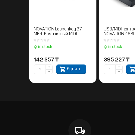
NOVATION Launchkey 37
USB/MIDI контр
MK4. Компактный MIDI-
NOVATION 49SL 
контроллер с 37 клавишами
и USB-подключением
in stock
in stock
142 357
₸
395 227
₸
+
+
Купить
−
−