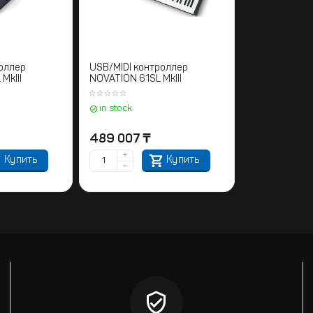
оллер
USB/MIDI контроллер
MkIII
NOVATION 61SL MkIII
in stock
489 007
₸
+
Купить
Купить
−