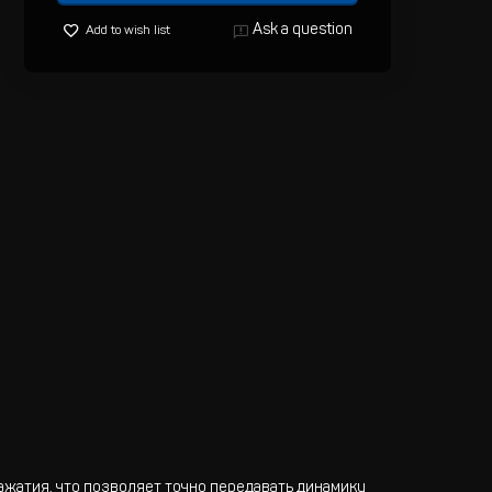
Ask a question
Add to wish list
ажатия, что позволяет точно передавать динамику