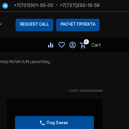
+7(701)301-95-05
+7(727)292-18-58
ы
REQUEST CALL
РАСЧЁТ ПРОЕКТА
0
Cart
USB/MIDI контроллер NOVATION Launchkey 61 Mk3
CODE:
NOVLKE61MK3
Под Заказ