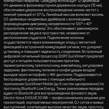
компактных габаритах. Сабвуфер использует 12-дюймовый
НЧ-динамик в фазоинверторном деревянном корпусе (15 мм),
обеспечивая уверенное воспроизведение низких частот с
нижней границей от 37 Гц. Линейный массив включает восемь
3,5-дюймовых неодимовых драйверов с волноводами,
формирующими диаграмму направленности 120° × 40°
(горизонталь × вертикаль). Это обеспечивает равномерное
распределение звука в пространстве, независимо от
расположения слушателя. Подключение колонны
осуществляется через алюминиевую опору с магнитной
фиксацией и встроенной коммутацией сигнала, что ускоряет
установку и повышает надёжность соединения. Встроенный
цифровой сигнальный процессор (DSP) QuickSmart предлагает
доступ к четырём пользовательским пресетам,
параметрическому трёхполосному эквалайзеру, регулировке
задержки, фантомному питанию и конфигурации входов/
выходов через интерфейс с ЖК-дисплеем. Поддерживается
беспроводное управление с помощью мобильного
приложения QuickSmart Mobile (до 6 систем одновременно) по
протоколу Bluetooth Low Energy. Также реализована передача
аудио по Bluetooth для воспроизведения фонового звука.
Electro-Voice EVOLVE 50 KW — профессиональное решение для
презентаций, корпоративных мероприятий, DJ-сетов и живых
выступлений, сочетающее высокое качество звука, простоту