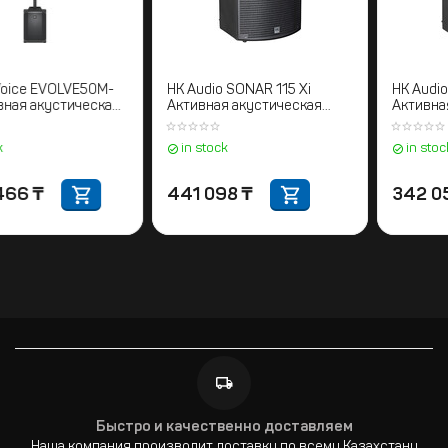
Electro-Voice EVOLVE50M-
HK Audio SONAR 115 Xi
KB. Активная акустическая
Активная акустическая
система колонного типа
система
in stock
in stock
1 396 466
₸
441 098
₸
Быстро и качественно доставляем