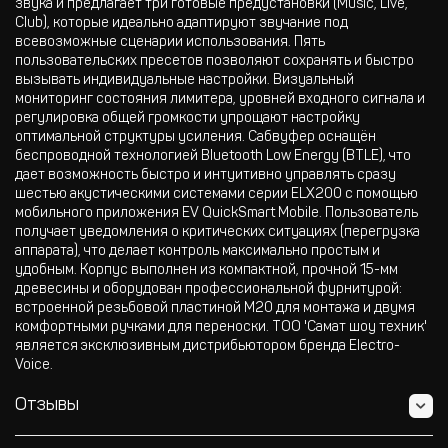
звука и предлагает три готовые предустановки (Music, Live,
Club), которые идеально адаптируют звучание под
всевозможные сценарии использования. Пять
пользовательских пресетов позволяют сохранять и быстро
вызывать индивидуальные настройки. Визуальный
мониторинг состояния лимитера, уровней входного сигнала и
регулировка общей громкости упрощают настройку
оптимальной структуры усиления. Сабвуфер оснащён
беспроводной технологией Bluetooth Low Energy (BTLE), что
дает возможность быстро и интуитивно управлять сразу
шестью акустическими системами серии ELX200 с помощью
мобильного приложения EV QuickSmart Mobile. Пользователь
получает уведомления о критических ситуациях (перегрузка
аппарата), что делает контроль максимально простым и
удобным. Корпус выполнен из компактной, прочной 15-мм
древесины и оборудован профессиональной фурнитурой:
встроенной резьбовой пластиной M20 для монтажа и двумя
комфортными ручками для переноски. ТОО 'Самат шоу техник'
является эксклюзивным дистрибьютором бренда Electro-
Voice.
Отзывы