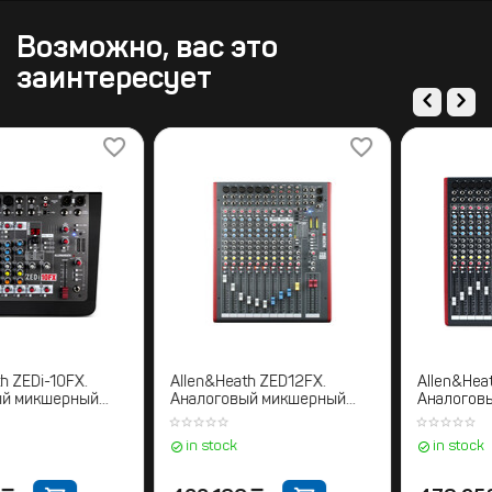
Возможно, вас это
заинтересует
llen&Heath ZEDi-10FX.
Allen&Heath ZED12FX.
A
налоговый микшерный
Аналоговый микшерный
ульт
пульт
п
in stock
in stock