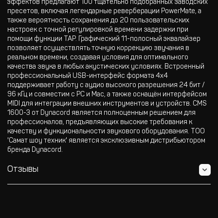
эффектов предлагают 100 тщательно подобранных заводских
пресетов, включая легендарные реверберации PowerMate, а
также вероятность сохранения до 20 пользовательских
настроек с точной регулировкой времени задержки при
помощи функции TAP. Графический 11-полосный эквалайзер
позволяет осуществлять точную коррекцию звучания в
реальном времени, создавая условия для оптимального
качества звука в любых акустических условиях. Встроенный
профессиональный USB-интерфейс формата 4x4
поддерживает работу с аудио высокого разрешения 24 бит /
96 кГц и совместим с PC и Mac, а также оснащён интерфейсом
MIDI для интеграции внешних инструментов и устройств. CMS
1600-3 от Dynacord является полноценным решением для
профессионалов, предъявляющих высокие требования к
качеству и функциональности звукового оборудования. ТОО
'Самат шоу техник' является эксклюзивным дистрибьютором
бренда Dynacord.
Отзывы