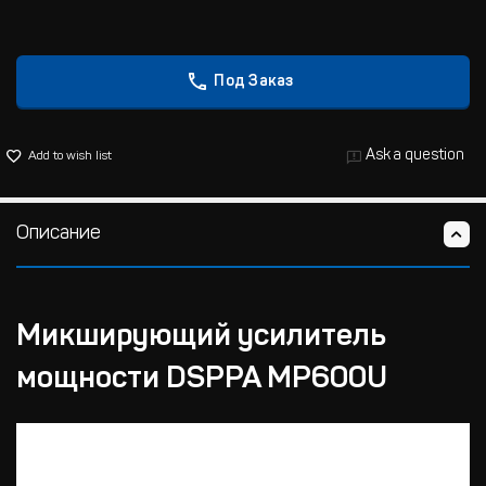
Под Заказ
Ask a question
Add to wish list
Описание
Микширующий усилитель
мощности DSPPA MP600U
Три микрофонных входа, два AUX входа, один выход для
подключения линии громкоговорителей с напряжением 100 В/70