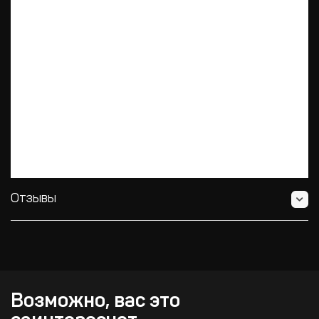
Коэффициент нелинейных искажений (1 кГц): MIC: менее 0.3%AUX:
менее 0.1%.
Отношение сигнал / шум: MIC: более 70 дБ, AUX: более 75 дБ.
Частотный диапазон: 80 - 16000 Гц (±3 дБ).
Потребляемая мощность: 500 Вт.
Питание: переменный ток : 220 В/230 В/ 240 В, 50/60 Гц.
Размеры: 418(Ш) х 88(В) х 345(Г) мм.
Вес: 14.5 кг.
Отзывы
Возможно, вас это