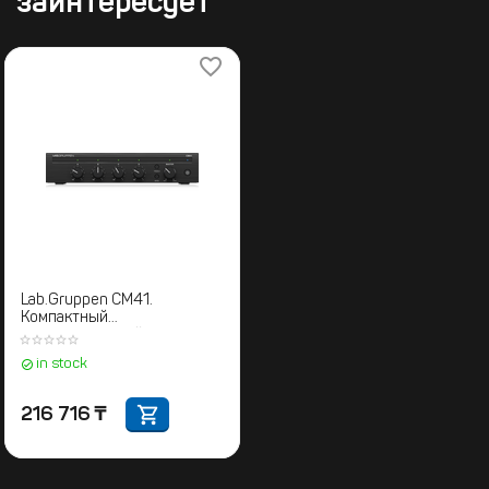
заинтересует
Lab.Gruppen CM41.
Компактный
трансляционный
микширующий усилитель
in stock
216 716
₸