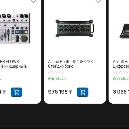
BEHRINGER FLOW8.
Allen&Heath DX168/22X.
Цифровой микшерный
Стейдж-бокс
пульт
in stock
in stock
118 774
₸
975 198
₸