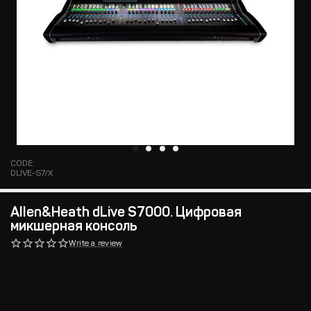
CODE:
DLIVE-S7/X
Allen&Heath dLive S7000. Цифровая
микшерная консоль
Write a review