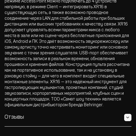
режиме Access Point можно подключать до 4 устройств
напрямую, в режиме Client — интегрировать XR16 в
существующую сеть, а также возможно проводное
соединение через LAN для стабильной работы при больших
дистанциях или высоких требованиях к качеству связи. XR16
допускает управлять всеми параметрами микса с любого
места в зале или на сцене через бесплатные приложения для
iOS, Android и ПК. Это даёт возможность звукорежиссеру или
самому артисту точно настраивать мониторинг или основное
звучание с точки зрения слушателя. USB-порт обеспечивает
возможность записи в реальном времени, обновления
прошивок и хранения файлов. Конструкция пульта рассчитана
как на портативное использование, так и на установку в
рэковую стойку — для чего в комплект входят специальные
монтажные элементы. XR16 — это надёжный инструмент для
гастролирующих музыкантов, прокатных компаний, студий
звукозаписи, корпоративных мероприятий, клубных сцен и
концертных площадок. ТОО «Самат шоу техник» является
официальным дистрибьютором бренда Behringer.
Отзывы