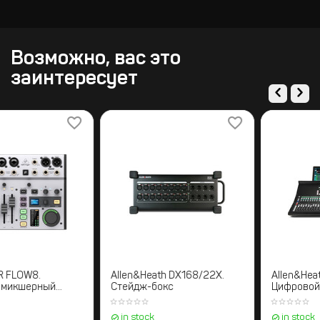
Возможно, вас это
заинтересует
BEHRINGER FLOW8.
Allen&Heath DX168/22X.
Цифровой микшерный
Стейдж-бокс
пульт
in stock
in stock