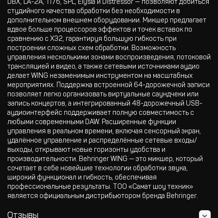
DBX, LA-2A, 1176, SPL, Elysia и Distressor — позволяют добиться
студийного качества обработки без необходимости в
дополнительном внешнем оборудовании. Микшер предлагает
вдвое больше процессоров эффектов и точек вставок по
сравнению с X32, гарантируя большую гибкость при
построении сложных схем обработки. Возможность
управления несколькими зонами воспроизведения, потоковой
трансляцией и видео, а также сетевыми источниками аудио
делает WING незаменимым инструментом на масштабных
мероприятиях. Поддержка встроенной 64-дорожечной записи
позволяет легко организовать виртуальные саундчеки или
запись концертов, а интегрированный 48-дорожечный USB-
аудиоинтерфейс поддерживает полную совместимость с
любыми современными DAW. Расширенные функции
управления в реальном времени, включая сенсорный экран,
удалённое управление и распределённые сетевые входы/
выходы, открывают новые горизонты удобства и
производительности. Behringer WING — это микшер, который
сочетает в себе новейшие технологии обработки звука,
широкий функционал и гибкость, обеспечивая
профессиональные результаты. ТОО «Самат шоу техник»
является официальным дистрибьютором бренда Behringer.
Отзывы