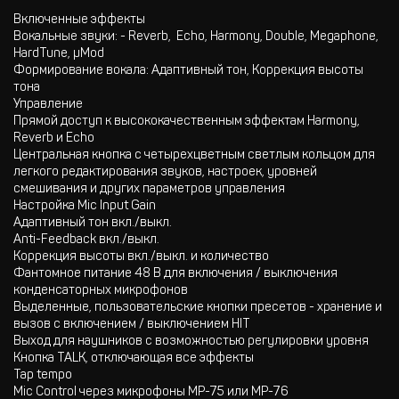
Включенные эффекты
Вокальные звуки: - Reverb, Echo, Harmony, Double, Megaphone,
HardTune, µMod
Формирование вокала: Адаптивный тон, Коррекция высоты
тона
Управление
Прямой доступ к высококачественным эффектам Harmony,
Reverb и Echo
Центральная кнопка с четырехцветным светлым кольцом для
легкого редактирования звуков, настроек, уровней
смешивания и других параметров управления
Настройка Mic Input Gain
Адаптивный тон вкл./выкл.
Anti-Feedback вкл./выкл.
Коррекция высоты вкл./выкл. и количество
Фантомное питание 48 В для включения / выключения
конденсаторных микрофонов
Выделенные, пользовательские кнопки пресетов - хранение и
вызов с включением / выключением HIT
Выход для наушников с возможностью регулировки уровня
Кнопка TALK, отключающая все эффекты
Tap tempo
Mic Control через микрофоны MP-75 или MP-76