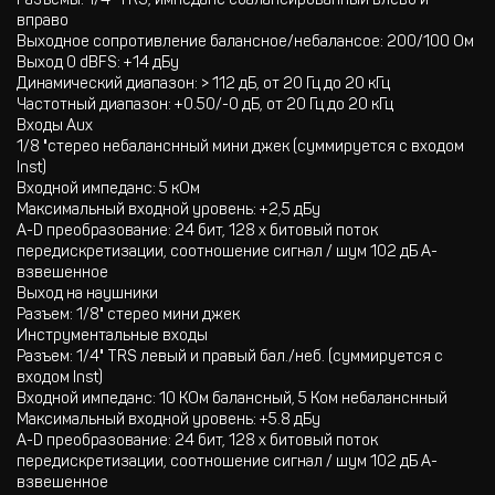
Разъемы: 1/4" TRS, импеданс сбалансированный влево и
вправо
Выходное сопротивление балансное/небалансое: 200/100 Ом
Выход 0 dBFS: +14 дБу
Динамический диапазон: > 112 дБ, от 20 Гц до 20 кГц
Частотный диапазон: +0.50/-0 дБ, от 20 Гц до 20 кГц
Входы Aux
1/8 "стерео небаланснный мини джек (суммируется с входом
Inst)
Входной импеданс: 5 кОм
Максимальный входной уровень: +2,5 дБу
A-D преобразование: 24 бит, 128 x битовый поток
передискретизации, соотношение сигнал / шум 102 дБ A-
взвешенное
Выход на наушники
Разъем: 1/8" стерео мини джек
Инструментальные входы
Разъем: 1/4" TRS левый и правый бал./неб. (суммируется с
входом Inst)
Входной импеданс: 10 КОм балансный, 5 Ком небаланснный
Максимальный входной уровень: +5.8 дБу
A-D преобразование: 24 бит, 128 x битовый поток
передискретизации, соотношение сигнал / шум 102 дБ A-
взвешенное