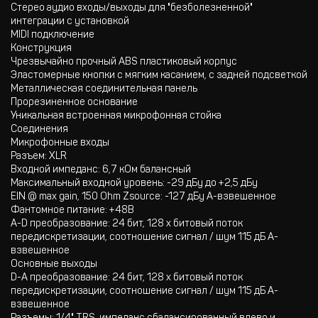
Стерео аудио входы/выходы для "безболезненной"
интеграции с установкой
MIDI подключение
Конструкция
Чрезвычайно прочный ABS пластиковый корпус
Эластомерные кнопки с мягким касанием, с задней подсветкой
Металлическая соединительная панель
Прорезиненное основание
Уникальная встроенная микрофонная стойка
Соединения
Микрофонные входы
Разъем: XLR
Входной импеданс: 6,7 кОм балансный
Максимальный входной уровень: -29 дБу до +2,5 дБу
EIN @ max gain, 150 Ohm Zsource: -127 дБу A-взвешенное
Фантомное питание: +48В
A-D преобразование: 24 бит, 128 x битовый поток
передискретизации, соотношение сигнал / шум 115 дБ A-
взвешенное
Основные выходы
D-A преобразование: 24 бит, 128 х битовый поток
передискретизации, соотношение сигнал / шум 115 дБ A-
взвешенное