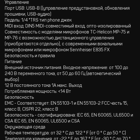
Управление
Порт USB: USB-B ((управление предустановкой, обновления
прошивки, USB-аудио)
Педаль: 1/4 "TRS тип phone джек
MIDI вход: DIN5 MIDI-совместимый вход, опто-изолированный
Совместимость с моделями микрофонов TC-Helicon MP-75 и
MP-76 с возможностью дистанционного управления
(приобретаются отдельно), с современными вокальными
микрофонами или микрофоном Sennheiser E835 FX
Безопасность и правила
Питание
Внешний источник питания. Входное напряжение: от 100 до
240 В переменного тока, от 50 до 60 Гц (автоматический
выбор)
12 В постоянного тока 1А макс. Выход
Потребляемая мощность: <14 Вт
Безопасность
EMC - Соответствует: EN 55103-1 и EN 55103-2 FCC часть 15,
класс B, CISPR 22, класс B
Безопасность - сертифицирована: IEC 65, EN 60065, UL6500 и
CSA IEC 65, EN 60065, UL6500 и CSA
Окружающая среда
Рабочая температура: от 32 ° C до 122 ° F (от 0 ° C до 50 ° C)
Температура хранения: от -22 ° F до 167 ° F (от -30 ° C до 70 °