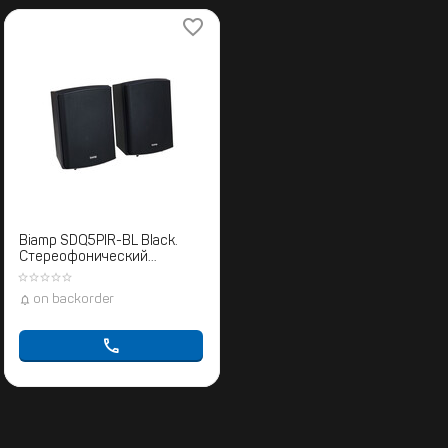
Biamp SDQ5PIR-BL Black.
Cтереофонический
комплект
громкоговорителей
on backorder