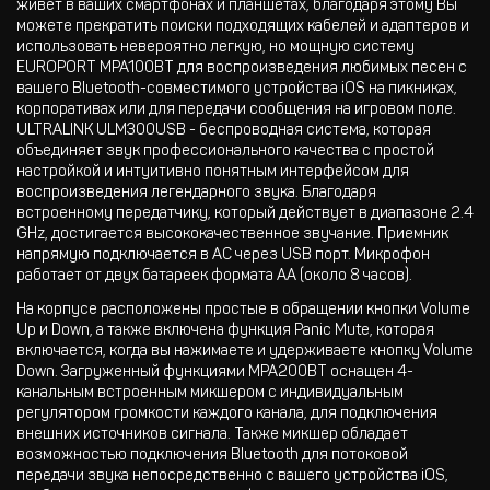
живёт в ваших смартфонах и планшетах, благодаря этому Вы
можете прекратить поиски подходящих кабелей и адаптеров и
использовать невероятно легкую, но мощную систему
EUROPORT MPA100BT для воспроизведения любимых песен с
вашего Bluetooth-совместимого устройства iOS на пикниках,
корпоративах или для передачи сообщения на игровом поле.
ULTRALINK ULM300USB - беспроводная система, которая
объединяет звук профессионального качества с простой
настройкой и интуитивно понятным интерфейсом для
воспроизведения легендарного звука. Благодаря
встроенному передатчику, который действует в диапазоне 2.4
GHz, достигается высококачественное звучание. Приемник
напрямую подключается в АС через USB порт. Микрофон
работает от двух батареек формата АА (около 8 часов).
На корпусе расположены простые в обращении кнопки Volume
Up и Down, а также включена функция Panic Mute, которая
включается, когда вы нажимаете и удерживаете кнопку Volume
Down. Загруженный функциями MPA200BT оснащен 4-
канальным встроенным микшером с индивидуальным
регулятором громкости каждого канала, для подключения
внешних источников сигнала. Также микшер обладает
возможностью подключения Bluetooth для потоковой
передачи звука непосредственно с вашего устройства iOS,