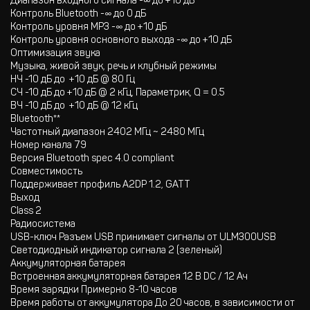
Диапазон входного сигнала -∞ до +10 дБ
Контроль Bluetooth -∞ до 0 дБ
Контроль уровня МР3 -∞ до +10 дБ
Контроль уровня основного выхода -∞ до +10 дБ
Оптимизация звука
Музыка, живой звук, речь и клубный режимы
НЧ -10 дБ до +10 дБ @ 80 Гц
СЧ -10 дБ до +10 дБ @ 2 кГц, Параметрик, Q = 0.5
ВЧ -10 дБ до +10 дБ @ 12 кГц
Bluetooth**
Частотный диапазон 2402 МГц ~ 2480 МГц
Номер канала 79
Версия Bluetooth spec 4.0 compliant
Совместимость
Поддерживает профиль A2DP 1.2, GATT
Выход
Class 2
Радиосистема
USB-ключ Разъем USB принимает сигналы от ULM300USB
Светодиодный индикатор сигнала 2 (зеленый)
Аккумуляторная батарея
Встроенная аккумуляторная батарея 12 В DC / 12 Aч
Время зарядки Примерно 8-10 часов
Время работы от аккумулятора До 20 часов, в зависимости от