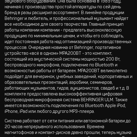
звукового оборудования. Она была основана в 1989 году,
начиная с производства простой аппаратуры по сей день
бренд в разы расширил ассортимент. В линейке продукции
Behringer и любитель, и профессиональный музыкант найдет
все необходимое для своего творчества. Главный принцип
работы компании компании - предлагать высококлассную
продукцию по минимальным ценам, и чтобы его соблюдать,
идет постоянная работа над оптимизацией производственных
процессов. Очередная новинка от Behringer, портативное
устройство «всё в одном» MPA200BT - это комплект,
состоящий из акустической системы мощностью 200 Вт,
беспроводного микрофона, подключение по Bluetooth и
возможностью работы от батареек. MPA200BT великолепно
подойдет для вечеринок, учебных заведений, корпоративных и
образовательных презентаций, аэробики, семинаров,
работающих музыкантов, гидов, аукционистов, свадеб и т.д. В
комплекте предоставлена высокоэффективная цифровая
беспроводная микрофонная система BEHRINGER ULM. Также
имеется возможность подключения по Bluetooth Apple iPod,
iPhone, iPad или любого другого MP3-плеера.
Система работает от сети питания или автономной батареи до
20 часов непрерывного использования. Времена
магнитофонов и компакт-дисков давно прошли, теперь музыка