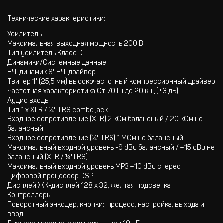
Технические характеристики:
Усилитель
Максимальная выходная мощность 200 Вт
Тип усилитель Класс D
Динамики/Системные данные
НЧ-динамик 8" НЧ-драйвер
Твитер 1" (25,5 мм) высокочастотный компрессионный драйвер
Частотная характеристика От 70 Гц до 20 кГц (±3 дБ)
Аудио входы
Тип 1 x XLR / ¼" TRS combo jack
Входное сопротивление (XLR) 2 кОм балансный / 20 кОм не
балансный
Входное сопротивление (¼" TRS) 1 МОм не балансный
Максимальный входной уровень -9 dBu балансный / +15 dBu не
балансный (XLR / ¼"TRS)
Максимальный входной уровень MP3 +10 dBu стерео
Цифровой процессор DSP
Дисплей ЖК-дисплей 128 x 32, желтая подсветка
Контроллеры
Поворотный энкодер, кнопки: процесс, настройка, выхода и
ввод