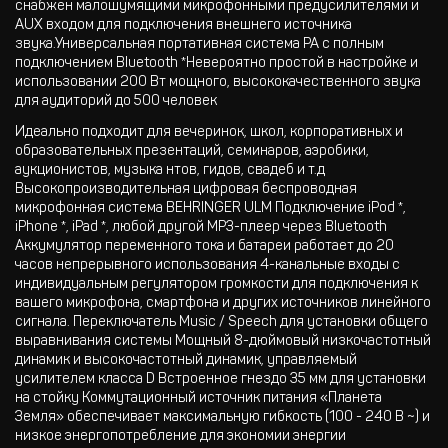
снабжен малошумящими микрофонными предусилителями и
AUX входом для подключения внешнего источника
звука.Универсальная портативная система PA с полным
подключением Bluetooth *Невероятно простой в настройке и
использовании 200 Вт мощного, высококачественного звука
для аудиторий до 500 человек
Идеально подходит для вечеринок, школ, корпоративных и
образовательных презентаций, семинаров, аэробики,
аукционистов, музыка нтов, гидов, свадеб и т.д
Высокопроизводительная цифровая беспроводная
микрофонная система BEHRINGER ULM Подключение iPod *,
iPhone *, iPad *, любой другой MP3-плеер через Bluetooth
Аккумулятор переменного тока и батареи работает до 20
часов непрерывного использования 4-канальные входы с
индивидуальным регулятором громкости для подключения к
вашего микрофона, смартфона и других источников линейного
сигнала. Переключатель Music / Speech для установки общего
выравнивания системы Мощный 8-дюймовый низкочастотный
динамик и высокочастотный динамик, управляемый
усилителем класса D Встроенное гнездо 35 мм для установки
на стойку Коммутационный источник питания «Планета
Земля» обеспечивает максимальную гибкость (100 - 240 В ~) и
низкое энергопотребление для экономии энергии