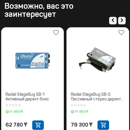
Возможно, вас это
заинтересует
Radial StageBug SB-1.
Radial StageBug SB-5.
Активный директ-бокс
Пассивный стерео директ-
бокс для ноутбуков
in stock
in stock
62 780
₸
79 300
₸