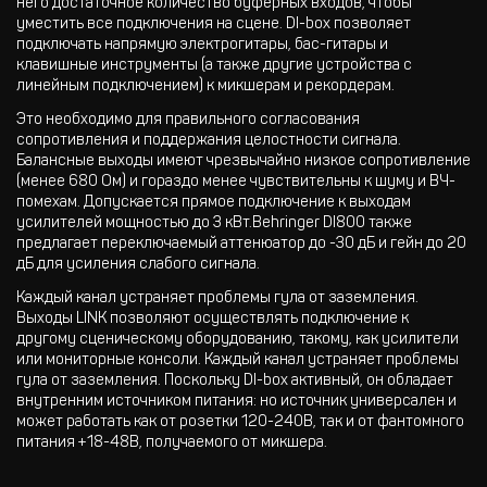
него достаточное количество буферных входов, чтобы
уместить все подключения на сцене. DI-box позволяет
подключать напрямую электрогитары, бас-гитары и
клавишные инструменты (а также другие устройства с
линейным подключением) к микшерам и рекордерам.
Это необходимо для правильного согласования
сопротивления и поддержания целостности сигнала.
Балансные выходы имеют чрезвычайно низкое сопротивление
(менее 680 Ом) и гораздо менее чувствительны к шуму и ВЧ-
помехам. Допускается прямое подключение к выходам
усилителей мощностью до 3 кВт.Behringer DI800 также
предлагает переключаемый аттенюатор до -30 дБ и гейн до 20
дБ для усиления слабого сигнала.
Каждый канал устраняет проблемы гула от заземления.
Выходы LINK позволяют осуществлять подключение к
другому сценическому оборудованию, такому, как усилители
или мониторные консоли. Каждый канал устраняет проблемы
гула от заземления. Поскольку DI-box активный, он обладает
внутренним источником питания: но источник универсален и
может работать как от розетки 120-240В, так и от фантомного
питания +18-48В, получаемого от микшера.