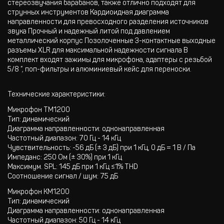
стереозвучания барабанов, также отлично подходят для
струнных инструментов Кардиоидная диаграмма
направленности для превосходного разделения источников
звука Прочный и надежный литой под давлением
металлический корпус Позолоченные 3-контактные выходные
разъемы XLR для максимальной надежности сигнала В
комплект входят зажимы для микрофона, адаптеры с резьбой
5/8 ”, поп-фильтры и алюминиевый кейс для переноски.
Технические характеристики:
Микрофон TM1200
Тип: динамический
Диаграмма направленности: однонаправленная
Частотный диапазон: 70 Гц - 14 кГц
Чувствительность: -56 дБ (± 3 дБ) при 1 кГц, 0 дБ = 1 В / Па
Импеданс: 250 Ом (± 30%) при 1 кГц
Максимум. SPL: 145 дБ при 1 кГц ≤1% THD
Соотношение сигнал / шум: 75 дБ
Микрофон KM1200
Тип: динамический
Диаграмма направленности: однонаправленная
Частотный диапазон: 50 Гц - 14 кГц