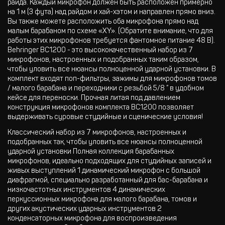
райда. Каждый микрофон должен быть расположен примерно
на 1 м (3 фута) над райдом и хай-хэтом и направлен прямо вниз.
Вы также можете расположить оба микрофона прямо над
малым барабаном по схеме «XY». (Обратите внимание, что для
работы этих микрофонов требуется фантомное питание 48 В).
Behringer BC1200 - это высококачественный набор из 7
микрофонов, настроенных и подобранных таким образом,
чтобы уловить все нюансы полноценной ударной установки. В
комплект входят поп-фильтры, зажимы для микрофонов томов
/ малого барабана и переходники с резьбой 5/8 ” в удобном
кейсе для переноски. Прочная литая под давлением
конструкция микрофонов комплекта BC1200 позволяет
выдерживать суровые студийные и сценические условия!
Классический набор из 7 микрофонов, настроенных и
подобранных так, чтобы уловить все нюансы полноценной
ударной установки Полная коллекция барабанных
микрофонов, идеально подходящих для студийных записей и
живых выступлений 1 динамический микрофон с большой
диафрагмой, специально разработанный для бас-барабана и
низкочастотных инструментов 4 динамических
перкуссионных микрофона для малого барабана, томов и
других акустических ударных инструментов 2
конденсаторных микрофона для воспроизведения