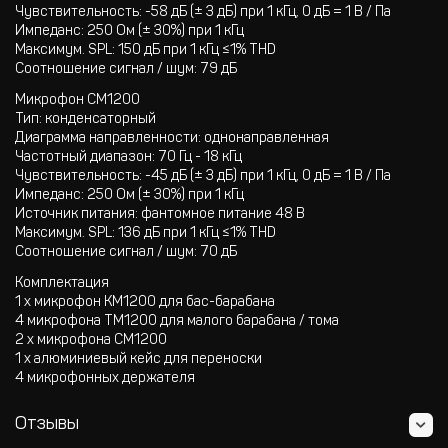
Чувствительность: -58 дБ (± 3 дБ) при 1 кГц, 0 дБ = 1 В / Па
Импеданс: 250 Ом (± 30%) при 1 кГц
Максимум. SPL: 150 дБ при 1 кГц ≤1% THD
Соотношение сигнал / шум: 79 дБ
Микрофон CM1200
Тип: конденсаторный
Диаграмма направленности: однонаправленная
Частотный диапазон: 70 Гц - 18 кГц
Чувствительность: -45 дБ (± 3 дБ) при 1 кГц, 0 дБ = 1 В / Па
Импеданс: 250 Ом (± 30%) при 1 кГц
Источник питания: фантомное питание 48 В
Максимум. SPL: 136 дБ при 1 кГц ≤1% THD
Соотношение сигнал / шум: 70 дБ
Комплектация
1 х микрофон KM1200 для бас-барабана
4 микрофона TM1200 для малого барабана / тома
2 х микрофона CM1200
1 х алюминиевый кейс для переноски
4 микрофонных держателя
Отзывы