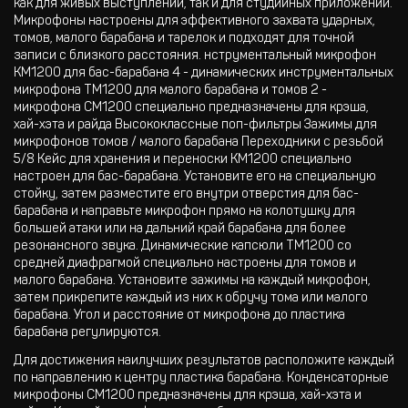
как для живых выступлений, так и для студийных приложений.
Микрофоны настроены для эффективного захвата ударных,
томов, малого барабана и тарелок и подходят для точной
записи с близкого расстояния. нструментальный микрофон
KM1200 для бас-барабана 4 - динамических инструментальных
микрофона TM1200 для малого барабана и томов 2 -
микрофона CM1200 специально предназначены для крэша,
хай-хэта и райда Высококлассные поп-фильтры Зажимы для
микрофонов томов / малого барабана Переходники с резьбой
5/8 Кейс для хранения и переноски KM1200 специально
настроен для бас-барабана. Установите его на специальную
стойку, затем разместите его внутри отверстия для бас-
барабана и направьте микрофон прямо на колотушку для
большей атаки или на дальний край барабана для более
резонансного звука. Динамические капсюли TM1200 со
средней диафрагмой специально настроены для томов и
малого барабана. Установите зажимы на каждый микрофон,
затем прикрепите каждый из них к обручу тома или малого
барабана. Угол и расстояние от микрофона до пластика
барабана регулируются.
Для достижения наилучших результатов расположите каждый
по направлению к центру пластика барабана. Конденсаторные
микрофоны CM1200 предназначены для крэша, хай-хэта и