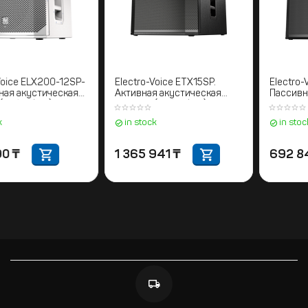
Electro-Voice ELX200-12SP-
Electro-Voice ETX15SP.
W. Активная акустическая
Активная акустическая
система (Сабвуфер)
система (Сабвуфер)
in stock
in stock
682 590
₸
1 365 941
₸