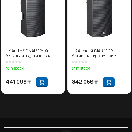
Electro-Voice EVOLVE50M-
HK Audio SONAR 115 Xi
KB. Активная акустическая
Активная акустическая
система колонного типа
система
in stock
in stock
1 396 466
₸
441 098
₸