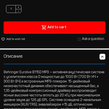
+
−
Add to cart
Ask a question
Add to wish list
Описание
Behringer Eurolive B115D MP3 — активная акустическая система
с усилителем класса D мощностью до 1000 Вт (700 Вт НЧ +
300 Вт ВЧ) и встроенным MP3-плеером. 15-дюймовый
низкочастотный динамик обеспечивает насыщенный бас, а
1,35-дюймовый компрессионный драйвер воспроизводит
ясные высокие частоты вплоть до 20 кГц при максимальном
уровне звука до 126 дБ SPL. Система оснащена 2-канальным
микшером (XLR/TRS), эквалайзером ±15 дБ, оптическим