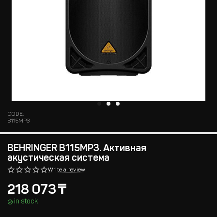
CODE:
B115MP3
BEHRINGER B115MP3. Активная
акустическая система
Write a review
218 073
₸
in stock