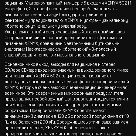
звучания. Ультракомпактный микшер с 5 входами XENYX 502 (1
микрофона, 2 стерео) позволяют без проблем получать
высококачественный звук благодаря студийному
фантомному предусилителю XENYX и ультра-музыкальному
«британскому» канальному эквалайзеру.
Ультракомпактный и сверхмалошумный аналоговый микшер
Современный микрофонный предусилитель с фантомным
питанием XENYX, сравнимый с автономными бутиковыми
аналогами Неоклассический «британский» 3-полосный
эквалайзер для теплого и музыкального звучания
Основной микс выход, выходы для наушников и стерео
CD/tape CD/tape вход назначаемый на выход основного микса
или наушников XENYX 502 получил свое название от
легендарных высококлассных микрофонных предусилителей
XENYX, которые очень высоко оценены звукоинженерами во
всем мире. Эти современные микрофонные предусилители
представляют собой важный шаг в эволюции аудиотехники и
они могут легко удерживать конкуренцию с автономными
собратьями. Предусилители XENYX обеспечивают
динамический диапазон в 130 дБ с полосой пропускания от 10
Гц и до более чем 200 кГц. Вооружившись этими выдающимся
предусилителелем, XENYX 502 обеспечивает такое
прозрачное и кристально чистое звучание, про которое Вы