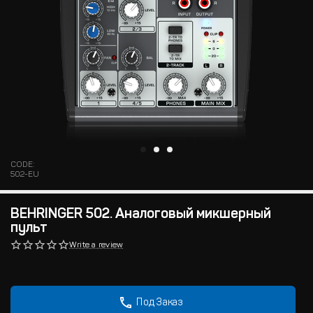
CODE:
502-EU
BEHRINGER 502. Аналоговый микшерный
пульт
Write a review
Под Заказ