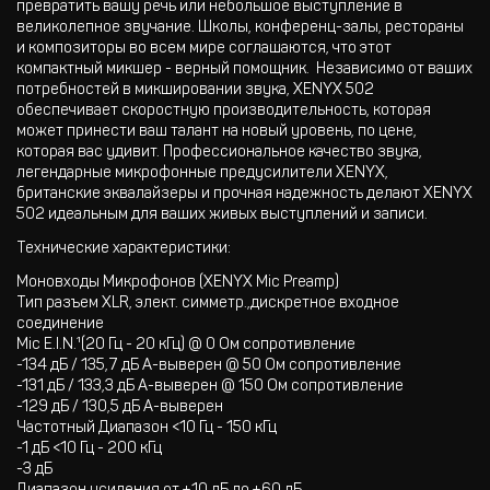
превратить вашу речь или небольшое выступление в
великолепное звучание. Школы, конференц-залы, рестораны
и композиторы во всем мире соглашаются, что этот
компактный микшер - верный помощник. Независимо от ваших
потребностей в микшировании звука, XENYX 502
обеспечивает скоростную производительность, которая
может принести ваш талант на новый уровень, по цене,
которая вас удивит. Профессиональное качество звука,
легендарные микрофонные предусилители XENYX,
британские эквалайзеры и прочная надежность делают XENYX
502 идеальным для ваших живых выступлений и записи.
Технические характеристики:
Моновходы Mикрофонов (XENYX Mic Preamp)
Тип разъем XLR, элект. симметр.,дискретное входное
соединение
Mic E.I.N.¹(20 Гц - 20 кГц) @ 0 Ом сопротивление
-134 дБ / 135,7 дБ A-выверен @ 50 Ом сопротивление
-131 дБ / 133,3 дБ A-выверен @ 150 Ом сопротивление
-129 дБ / 130,5 дБ A-выверен
Частотный Диапазон <10 Гц - 150 кГц
-1 дБ <10 Гц - 200 кГц
-3 дБ