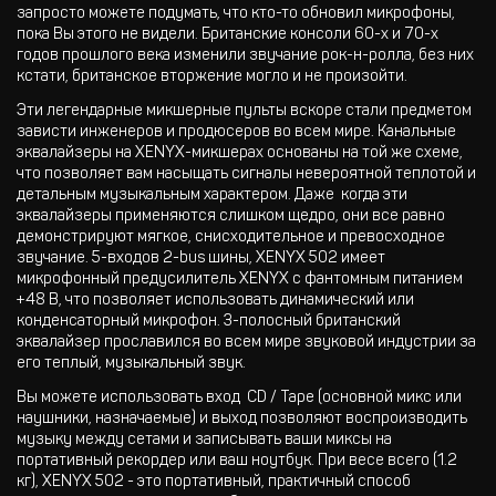
запросто можете подумать, что кто-то обновил микрофоны,
пока Вы этого не видели. Британские консоли 60-х и 70-х
годов прошлого века изменили звучание рок-н-ролла, без них
кстати, британское вторжение могло и не произойти.
Эти легендарные микшерные пульты вскоре стали предметом
зависти инженеров и продюсеров во всем мире. Канальные
эквалайзеры на XENYX-микшерах основаны на той же схеме,
что позволяет вам насыщать сигналы невероятной теплотой и
детальным музыкальным характером. Даже когда эти
эквалайзеры применяются слишком щедро, они все равно
демонстрируют мягкое, снисходительное и превосходное
звучание. 5-входов 2-bus шины, XENYX 502 имеет
микрофонный предусилитель XENYX с фантомным питанием
+48 В, что позволяет использовать динамический или
конденсаторный микрофон. 3-полосный британский
эквалайзер прославился во всем мире звуковой индустрии за
его теплый, музыкальный звук.
Вы можете использовать вход CD / Tape (основной микс или
наушники, назначаемые) и выход позволяют воспроизводить
музыку между сетами и записывать ваши миксы на
портативный рекордер или ваш ноутбук. При весе всего (1.2
кг), XENYX 502 - это портативный, практичный способ