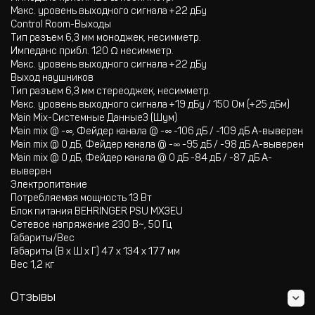
Макс. уровень выходного сигнала +22 дБу
Control Room-Выходы
Тип разъем 6,3 мм моноджек, несимметр.
Импеданс прибл. 120 Ω несимметр.
Макс. уровень выходного сигнала +22 дБу
Выход наушников
Тип разъем 6,3 мм стереоджек, несимметр.
Макс. уровень выходного сигнала +19 дБу / 150 Ом (+25 дБм)
Main Mix-Системные Данные3 (Шум)
Main mix @ -∞, Фейдер канала @ -∞ -106 дБ / -109 дБ A-выверен
Main mix @ 0 дБ, Фейдер канала @ -∞ -95 дБ / -98 дБ A-выверен
Main mix @ 0 дБ, Фейдер канала @ 0 дБ -84 дБ / -87 дБ A-
выверен
Электропитание
Потребляемая мощность 13 Вт
Блок питания BEHRINGER PSU MX3EU
Сетевое напряжение 230 В~, 50 Гц
Габариты/Вес
Габариты (B x Ш x Г) 47 x 134 x 177 мм
Вес 1,2 кг
Отзывы