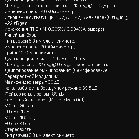
Диапазон усиления от +10 дБ до +60 дБ
Макс. уровень входного сигнала +12 дБу @ +10 дБ gain
Импеданс прибл. 2,6 kОм симметр.
Отношение сигнал/шум 110 дБ / 112 дБ A-выверен(0 дБу In @
+22 дБ gain
Искажения (THD + N) 0,005% / 0,004% A-выверен
Линейный Вход
Тип разъем 6,3 мм, элект. симметр.
Импеданс прибл. 20 kОм симметр.,
прибл. 10 kОм несимметр.
Диапазон усиления от -10 дБ до +40 дБ
Макс. уровень +22 дБу @ 0 дБ gain входного сигнала
Демпфирование Mикширования² (Демпфирование
Перекрестной Модуляции)
Main-фейдер закрыт 90 дБ
Канал работает в бесшумном режиме 89,5 дБ
Фейдер канала закрыт 89 дБ
Частотный Диапазон (Mic In → Main Out)
<10 Гц - 90 кГц
+0 дБ / -1 дБ
<10 Гц - 160 кГц
+0 дБ / -3 дБ
Стереовходы
Тип разъем 6,3 мм, элект. симметр.