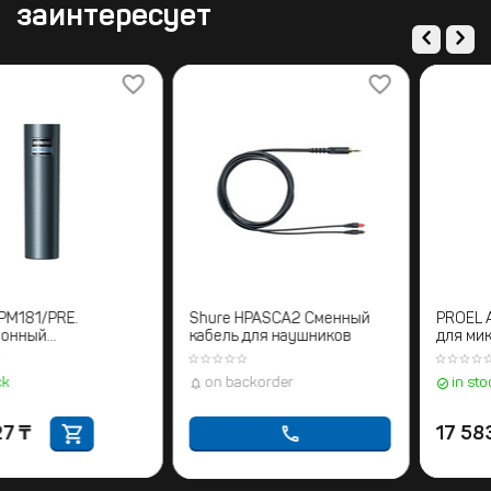
заинтересует
Shure RPM181/PRE.
Shure HPASCA2 Сменный
Микрофонный
кабель для наушников
предусилитель
in stock
on backorder
150 327
₸