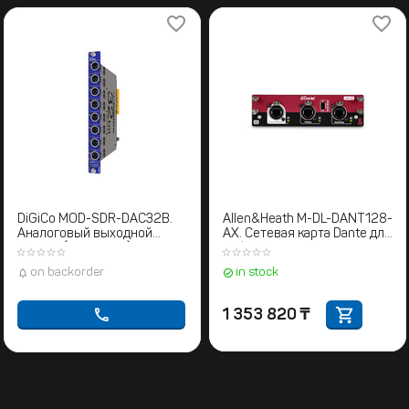
DiGiCo MOD-SDR-DAC32B.
Allen&Heath M-DL-DANT128-
Аналоговый выходной
AX. Сетевая карта Dante для
модуль (8 каналов)
цифровых микшеров dLive и
Avantis
on backorder
in stock
1 353 820
₸