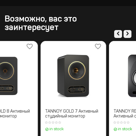
Возможно, вас это
заинтересует
TANNOY GOLD 8 Активный
TANNOY GOLD 7 Активный
студийный монитор
студийный монитор
in stock
in stock