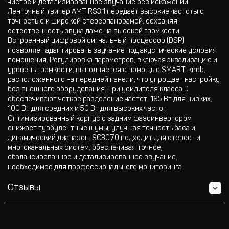
чистое и детализированное звучание без искажений.
Ленточный твитер AMT RS3.1 передаёт высокие частоты с
точностью и широкой стереопанорамой, сохраняя
естественность звука даже на высокой громкости.
Встроенный цифровой сигнальный процессор (DSP)
позволяет адаптировать звучание под акустические условия
помещения. Регулировка параметров, включая эквализацию и
уровень громкости, выполняется с помощью SMART-knob,
расположенного на передней панели, что упрощает настройку
без внешнего оборудования. Три усилителя класса D
обеспечивают чёткое разделение частот: 185 Вт для низких,
100 Вт для средних и 50 Вт для высоких частот.
Оптимизированный корпус с задним фазоинвертором
снижает турбулентные шумы, улучшая точность баса и
динамический диапазон. SC3070 подходит для стерео- и
многоканальных систем, обеспечивая точное,
сбалансированное и детализированное звучание,
необходимое для профессионального мониторинга.
Отзывы