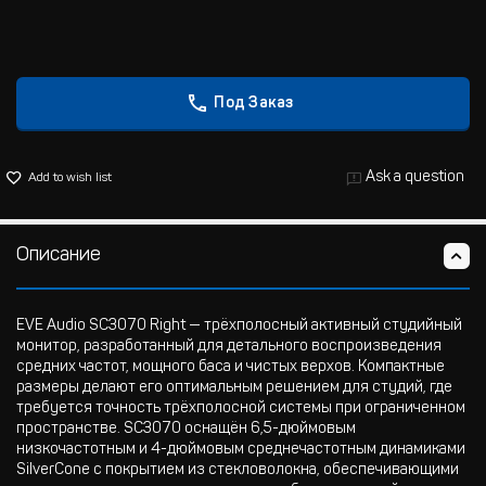
Под Заказ
Ask a question
Add to wish list
Описание
EVE Audio SC3070 Right — трёхполосный активный студийный
монитор, разработанный для детального воспроизведения
средних частот, мощного баса и чистых верхов. Компактные
размеры делают его оптимальным решением для студий, где
требуется точность трёхполосной системы при ограниченном
пространстве. SC3070 оснащён 6,5-дюймовым
низкочастотным и 4-дюймовым среднечастотным динамиками
SilverCone с покрытием из стекловолокна, обеспечивающими