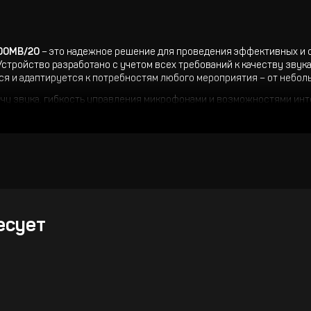
900MB/20
– это надежное решение для проведения эффективных и
стройство разработано с учетом всех требований к качеству звука
ся и адаптируется к потребностям любого мероприятия – от небо
чу звука, гибкость управления микрофонами и возможностями инте
орпоративных встреч, правительственных и образовательных учре
-системы
в:
до 50 пультов с возможностью расширения до 255
есует
, аудиовходы RCA/XLR, разъемы для подключения внешних устрой