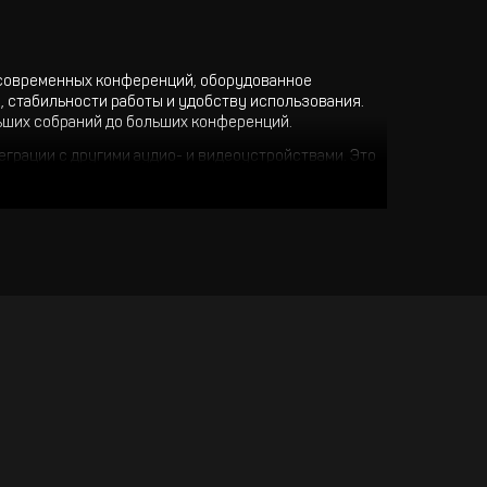
 современных конференций, оборудованное
, стабильности работы и удобству использования.
льших собраний до больших конференций.
грации с другими аудио- и видеоустройствами. Это
ждений.
ств