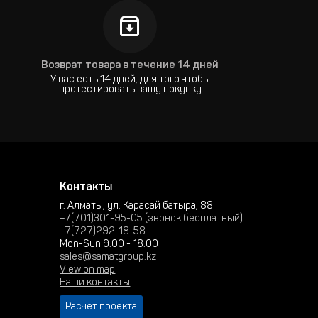
есперебойную работу в любых условиях.
ции с другими устройствами делают эту систему
Возврат товара в течение 14 дней
сплуатационные затраты.
У вас есть 14 дней, для того чтобы
спечивает конфиденциальность и защиту от
протестировать вашу покупку
истему, способную удовлетворить все потребности
Контакты
-систем.
г. Алматы, ул. Карасай батыра, 88
+7(701)301-95-05 (звонок бесплатный)
+7(727)292-18-58
Mon-Sun 9.00 - 18.00
sales@samatgroup.kz
View on map
Наши контакты
Расчёт проекта