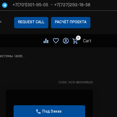
+7(701)301-95-05
+7(727)292-18-58
ы
REQUEST CALL
РАСЧЁТ ПРОЕКТА
0
Cart
Системный блок конференц-системы Taiden HCS-3900MB/20
CODE:
HCS-3900MB/20
Под Заказ