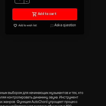
−
Add to cart
Ask a question
Add to wish list
ичным выбором для начинающих музыкантов и тех, кто
оляя контролировать динамику звука. Инструмент
ых жанров. Функция AutoChord упрощает процесс