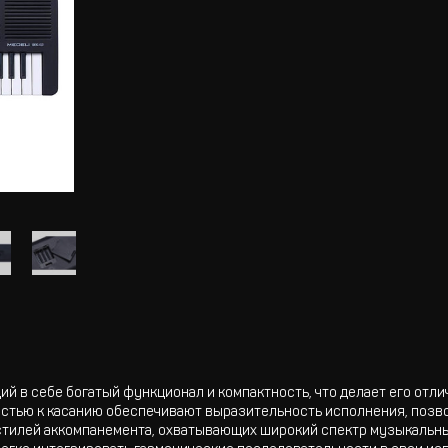
й в себе богатый функционал и компактность, что делает его отл
остью к касанию обеспечивают выразительность исполнения, позв
стилей аккомпанемента, охватывающих широкий спектр музыкальн