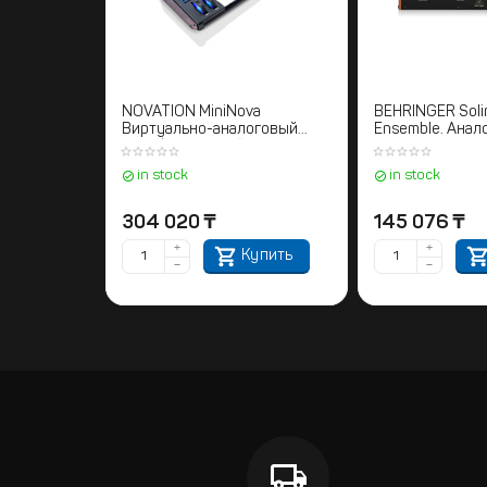
NOVATION MiniNova
BEHRINGER Solin
Виртуально-аналоговый
Ensemble. Анал
полифонический синтезатор
синтезатор
in stock
in stock
304 020
₸
145 076
₸
+
+
Купить
−
−