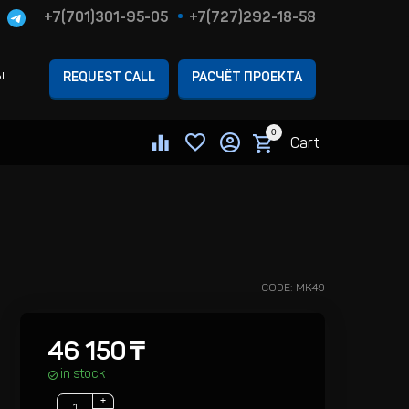
+7(701)301-95-05
+7(727)292-18-58
ы
REQUEST CALL
РАСЧЁТ ПРОЕКТА
0
Cart
CODE:
MK49
46 150
₸
in stock
+