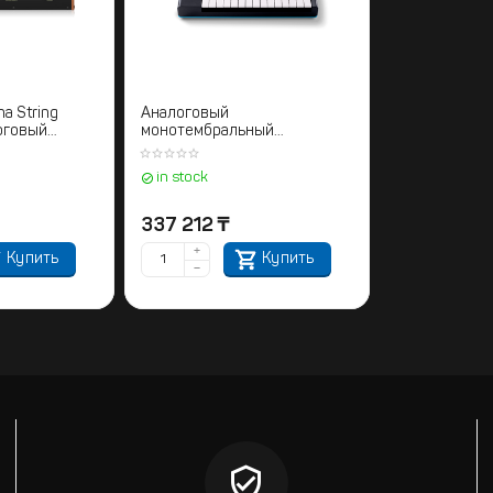
a String
Аналоговый
оговый
монотембральный
синтезатор NOVATION Bass
Station II
in stock
337 212
₸
+
Купить
Купить
−