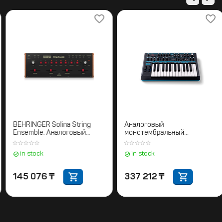
NOVATION MiniNova
BEHRINGER Solina String
Виртуально-аналоговый
Ensemble. Аналоговый
полифонический
синтезатор
синтезатор
in stock
in stock
304 020
₸
145 076
₸