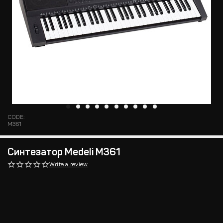
CODE:
M361
Синтезатор Medeli M361
Write a review