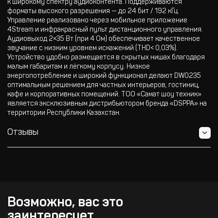
к широкому спектру аудиоконтента. Поддерживаются
форматы высокого разрешения — до 24 бит / 192 кГц.
Управление реализовано через мобильное приложение
4Stream и инфракрасный пульт дистанционного управления.
Аудиовыход 2×35 Вт (при 4 Ом) обеспечивает качественное
звучание с низким уровнем искажений (THD< 0,03%).
Устройство удобно размещается в скрытых нишах благодаря
малым габаритам и лёгкому корпусу. Низкое
энергопотребление и широкий функционал делают DW0235
оптимальным решением для частных интерьеров, гостиниц,
кафе и корпоративных помещений. ТОО «Самат шоу техник»
является эксклюзивным дистрибьютором бренда «DSPPA» на
территории Республики Казахстан.
Отзывы
Возможно, вас это
заинтересует